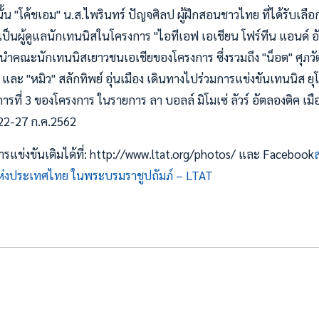
้น "โค้ชเอม" น.ส.ไพรินทร์ ปัญจศิลป ผู้ฝึกสอนชาวไทย ที่ได้รับเลื
เป็นผู้ดูแลนักเทนนิสในโครงการ "ไอทีเอฟ เอเชียน โฟร์ทีน แอนด์ อั
ะนำคณะนักเทนนิสเยาวชนเอเชียของโครงการ ซึ่งรวมถึง "น็อต" ศุภวัฒน
ะ "หมิว" สลักทิพย์ อุ่นเมือง เดินทางไปร่วมการแข่งขันเทนนิส ยุโรป จ
ยการที่ 3 ของโครงการ ในรายการ ลา บอลล์ มิโมเซ่ ลัวร์ อัตลองติค เม
่ 22-27 ก.ค.2562
แข่งขันเติมได้ที่: http://www.ltat.org/photos/ และ Facebook
งประเทศไทย ในพระบรมราชูปถัมภ์ – LTAT