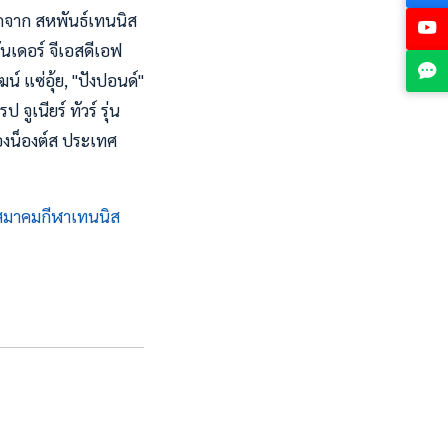
อกจาก สหพันธ์เทนนิส
นเดอร์ จีเอสดีเอฟ
์ แซ่อุ้ย, "ปังปอนด์"
ูเนียร์ ทัวร์ รุ่น
ืองน็องต์ส ประเทศ
สมาคมกีฬาเทนนิส