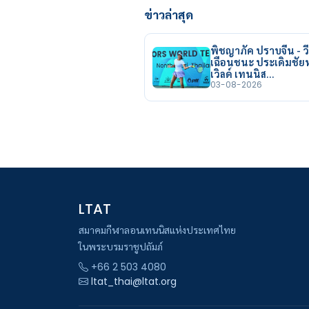
ข่าวล่าสุด
พิชญาภัค ปราบจีน - วี
เฉือนชนะ ประเดิมชั
เวิลด์ เทนนิส…
03-08-2026
LTAT
สมาคมกีฬาลอนเทนนิสแห่งประเทศไทย
ในพระบรมราชูปถัมภ์
+66 2 503 4080
ltat_thai@ltat.org