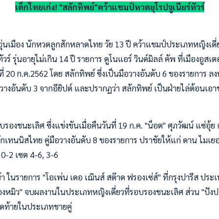
เด็กไทยเก่ง! "สลักทิพย์"คว้าแชมป์หวดยุโรปจูเนียร์ทัวร์
 อุ่นเมือง นักหวดลูกสักหลาดไทย วัย 13 ปี คว้าแชมป์ประเภทหญิงเดี
ทัวร์ รุ่นอายุไม่เกิน 14 ปี รายการ ดูโนแอร์ วินด์มิลล์ คัพ ที่เมืองอูส
นที่ 20 ก.ค.2562 โดย สลักทิพย์ ซึ่งเป็นมือวางอันดับ 6 ของรายการ
ือวางอันดับ 3 จากอียิปต์ และปรากฏว่า สลักทิพย์ เป็นฝ่ายไล่ต้อนเ
องชนะเลิศ ซึ่งแข่งขันเมื่อคืนวันที่ 19 ก.ค. "น็อต" ศุภวัฒน์ แซ่อุ
กเทนนิสไทย คู่มือวางอันดับ 8 ของรายการ ปราชัยให้แก่ ดาน ไมเยอร
น 0-2 เซต 4-6, 3-6
ในรายการ "โอเพ่น เดอ เฌินส์ สต๊าด ฟรองเซ่ส์" ที่กรุงปารีส ประเท
น้องหมิว" จบผลงานในประเภทหญิงเดี่ยวที่รอบรองชนะเลิศ ส่วน "ปัง
สุดท้ายในประเภทชายคู่