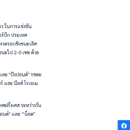
่ยว ในการแข่งขัน
เตอร์บีก ประเทศ
 ลงหวดรอบชิงชนะเลิศ
อาชนะไป 2-0 เซต ด้วย
้ย และ "ปังปอนด์" รชตะ
์ และ นีลส์ โรเอเม
ศฝรั่งเศส ระหว่างวัน
ปอนด์" และ “น็อต"