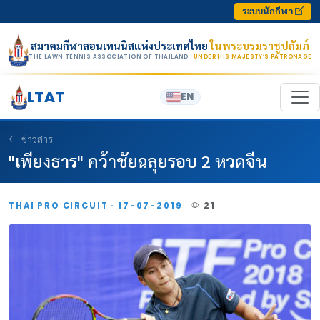
Skip to content
ระบบนักกีฬา
สมาคมกีฬาลอนเทนนิสแห่งประเทศไทย
ในพระบรมราชูปถัมภ์
THE LAWN TENNIS ASSOCIATION OF THAILAND
· UNDER HIS MAJESTY’S PATRONAGE
LTAT
EN
ข่าวสาร
"เพียงธาร" คว้าชัยฉลุยรอบ 2 หวดจีน
THAI PRO CIRCUIT · 17-07-2019
21