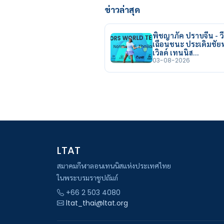
ข่าวล่าสุด
พิชญาภัค ปราบจีน - วี
เฉือนชนะ ประเดิมชั
เวิลด์ เทนนิส…
03-08-2026
LTAT
สมาคมกีฬาลอนเทนนิสแห่งประเทศไทย
ในพระบรมราชูปถัมภ์
+66 2 503 4080
ltat_thai@ltat.org