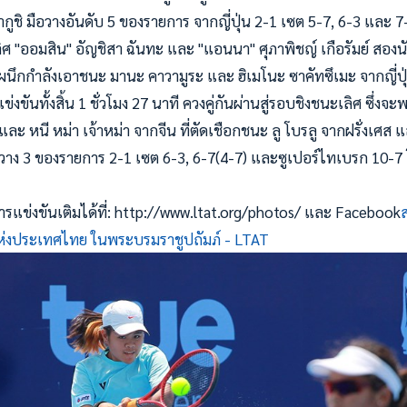
กูชิ มือวางอันดับ 5 ของรายการ จากญี่ปุ่น 2-1 เซต 5-7, 6-3 และ 
ิศ "ออมสิน" อัญชิสา ฉันทะ และ "แอนนา" ศุภาพิชญ์ เกือรัมย์ สองนั
ผนึกกำลังเอาชนะ มานะ คาวามูระ และ ฮิเมโนะ ซาคัทซึเมะ จากญี่ปุ่
งขันทั้งสิ้น 1 ชั่วโมง 27 นาที ควงคู่กันผ่านสู่รอบชิงชนะเลิศ ซึ่งจะ
ะ หนี หม่า เจ้าหม่า จากจีน ที่ตัดเชือกชนะ ลู โบรลู จากฝรั่งเศส
ู่มือวาง 3 ของรายการ 2-1 เซต 6-3, 6-7(4-7) และซูเปอร์ไทเบรก 10-7 
แข่งขันเติมได้ที่: http://www.ltat.org/photos/ และ Facebook
งประเทศไทย ในพระบรมราชูปถัมภ์ - LTAT