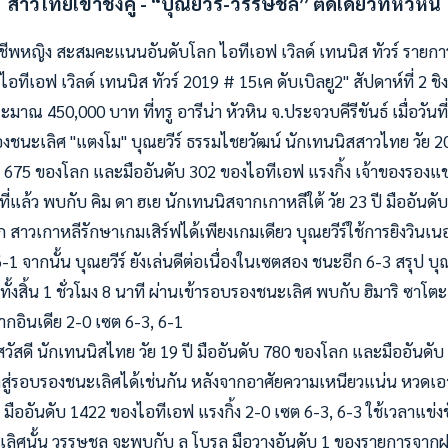
สาวไทยเข้าชิงคู่ - “บุณยวีร์-วรรษชล” ตัดเดี่ยวที่หัวหิน
ชีพหญิง สะสมคะแนนอันดับโลก ไอทีเอฟ เวิลด์ เทนนิส ทัวร์ รายก
 ไอทีเอฟ เวิลด์ เทนนิส ทัวร์ 2019 # 15เค ดับเบิลยู2" สัปดาห์ที่ 2 ช
มาณ 450,000 บาท ที่ทรู อารีน่า หัวหิน จ.ประจวบคีรีขันธ์ เมื่อวันท
องชนะเลิศ "แตงโม" บุณยวีร์ ธรรมไชยวัฒน์ นักเทนนิสสาวไทย วัย 20 
 675 ของโลก และมืออันดับ 302 ของไอทีเอฟ แรงกิ้ง เจ้าของรองแช
่แล้ว พบกับ คิม ดา ฮเย นักเทนนิสจากเกาหลีใต้ วัย 23 ปี มืออันด
ก สาวเกาหลีรักษาเกมเสิร์ฟได้เพียงเกมเดียว บุณยวีร์ใช้การยิงวินเนอร
จากนั้น บุณยวีร์ ยังเล่นดีต่อเนื่องในเซตสอง ชนะอีก 6-3 สรุป บุ
ทั้งสิ้น 1 ชั่วโมง 8 นาที ผ่านเข้ารอบรองชนะเลิศ พบกับ ฮิมาริ ซาโตะ
ากอินเดีย 2-0 เซต 6-3, 6-1
วัสดี นักเทนนิสไทย วัย 19 ปี มืออันดับ 780 ของโลก และมืออันดั
ข้าสู่รอบรองชนะเลิศได้เช่นกัน หลังจากอาศัยความเหนียวแน่น หวดเ
ปี มืออันดับ 1422 ของไอทีเอฟ แรงกิ้ง 2-0 เซต 6-3, 6-3 ใช้เวลาแข่งขัน
ิศนั้น วรรษชล จะพบกับ ลู โบรลู มือวางอันดับ 1 ของรายการจากฝรั่