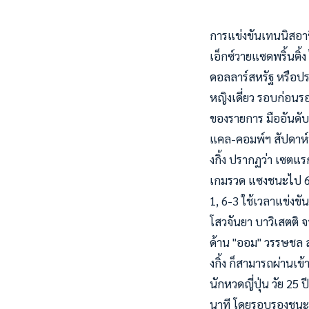
การแข่งขันเทนนิสอา
เอ็กซ์วายแซดพริ้นติ้ง
ดอลลาร์สหรัฐ หรือประ
หญิงเดี่ยว รอบก่อนร
ของรายการ มื
ออันดับ
แคล-คอมพ์ฯ สัปดาห์ที
งกิ้ง ปรากฏว่า เซตแร
เกมรวด แซงชนะไป 6-1 
1, 6-3 ใช้เวลาแข่งขัน
โสวจันยา บาวิเสตติ จ
ด้าน "ออม" วรรษชล ส
งกิ้ง ก็สามารถผ่านเ
นักหวดญี่ปุ่น วัย 25 
นาที โดยรอบรองชนะเล