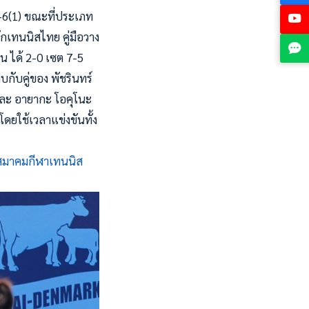
7-6(1) ขณะที่ประเภท
กเทนนิสไทย คู่มือวาง
น ได้ 2-0 เซต 7-5
พบกับคู่ของ พัชรินทร์
 และ อายากะ โอคุโนะ
โดยใช้เวลาแข่งขันทั้ง
สมาคมกีฬาเทนนิส