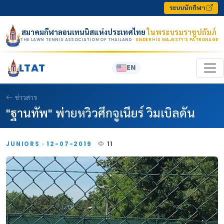
Skip to content
ระบบนักกีฬา
สมาคมกีฬาลอนเทนนิสแห่งประเทศไทย
ในพระบรมราชูปถัมภ์
THE LAWN TENNIS ASSOCIATION OF THAILAND
· UNDER HIS MAJESTY’S PATRONAGE
LTAT
EN
ข่าวสาร
"ฐานทัพ" พ่ายหวิวศึกจูเนียร์ วิมเบิลดัน
JUNIORS · 12-07-2019
11