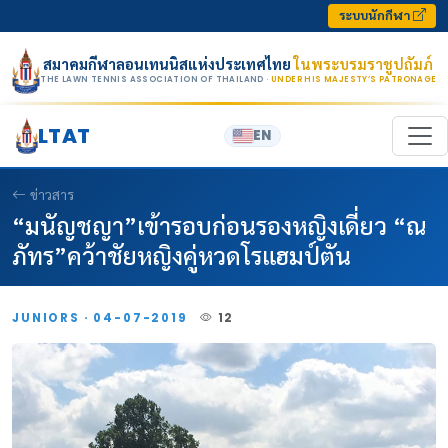
Skip to content
ระบบนักกีฬา
สมาคมกีฬาลอนเทนนิสแห่งประเทศไทย
ในพระบรมราชูปถัมภ์
THE LAWN TENNIS ASSOCIATION OF THAILAND
· UNDER HIS MAJESTY’S PATRONAGE
LTAT
EN
ข่าวสาร
“มนัญชญา”เข้ารอบก่อนรองหญิงเดี่ยว “ณ
ภัทร”คว้าชัยหญิงคู่หวดโรแฮมป์ตัน
JUNIORS · 04-07-2019
12