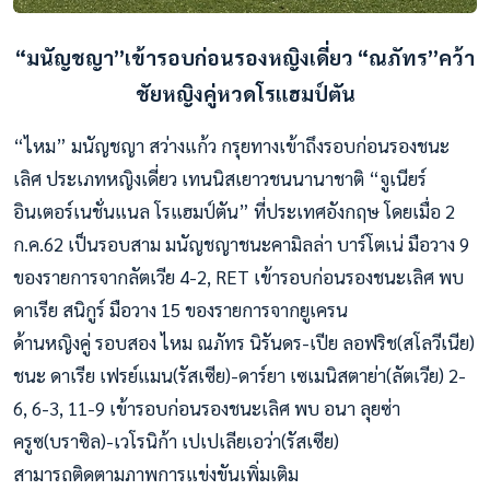
“มนัญชญา”เข้ารอบก่อนรองหญิงเดี่ยว
“ณภัทร”คว้า
ชัยหญิงคู่หวดโรแฮมป์ตัน
“ไหม” มนัญชญา สว่างแก้ว กรุยทางเข้าถึงรอบก่อนรองชนะ
เลิศ ประเภทหญิงเดี่ยว เทนนิสเยาวชนนานาชาติ “จูเนียร์
อินเตอร์เนชั่นแนล โรแฮมป์ตัน” ที่ประเทศอังกฤษ โดยเมื่อ 2
ก.ค.62 เป็นรอบสาม มนัญชญาชนะคามิลล่า บาร์โตเน่ มือวาง 9
ของรายการจากลัตเวีย 4-2, RET เข้ารอบก่อนรองชนะเลิศ พบ
ดาเรีย สนิกูร์ มือวาง 15 ของรายการจากยูเครน
ด้านหญิงคู่ รอบสอง ไหม ณภัทร นิรันดร-เปีย ลอฟริช(สโลวีเนีย)
ชนะ ดาเรีย เฟรย์แมน(รัสเซีย)-ดาร์ยา เซเมนิสตาย่า(ลัตเวีย) 2-
6, 6-3, 11-9 เข้ารอบก่อนรองชนะเลิศ พบ อนา ลุยซ่า
ครูซ(บราซิล)-เวโรนิก้า เปเปเลียเอว่า(รัสเซีย)
สามารถติดตามภาพการแข่งขันเพิ่มเติม