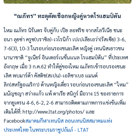
“ณภัทร” ทะลุตัดเชือกหญิงคู่หวดโรแฮมป์ตัน
ไหม ณภัทร นิรันดร จับคู่กับ เปีย ลอฟริช จากสโลวีเนีย ชนะ
อนา ลุยซ่า ครูซ(บราซิล)-เวโรนิก้า เปเปเลียเอว่า(รัสเซีย) 3-6,
7-6(3), 10-3 ในรอบก่อนรองชนะเลิศ หญิงคู่ เทนนิสเยาวชน
นานาชาติ “จูเนียร์ อินเตอร์เนชั่นแนล โรแฮมป์ตัน” ที่ประเทศ
อังกฤษ เมื่อ 3 ก.ค.62 ทำให้คู่ของไหม ณภัทรเข้ารอบรองชนะ
เลิศ พบมาร์ต้า คัสติช(สเปน)-เอลิซาเบธ แมนด์
ลิก(สหรัฐอเมริกา) ด้านหญิงเดี่ยว รอบก่อนรองชนะเลิศ “ไหม”
มนัญชญา สว่างแก้ว แพ้ ดาเรีย สนิกูร์ มือวาง 15 ของรายการ
จากยูเครน 4-6, 6-2, 2-6 สามารถติดตามภาพการแข่งขันเพิ่ม
เติมได้ที่: http://www.ltat.org/photos/ และ
Facebook
สมาคมกีฬาเทนนิส ลอนเทนนิสสมาคมแห่ง
ประเทศไทย ในพระบรมราชูปถัมภ์ - LTAT