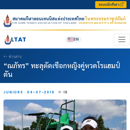
Skip to content
ระบบนักกีฬา
สมาคมกีฬาลอนเทนนิสแห่งประเทศไทย
ในพระบรมราชูปถัมภ์
THE LAWN TENNIS ASSOCIATION OF THAILAND
· UNDER HIS MAJESTY’S PATRONAGE
LTAT
EN
ข่าวสาร
“ณภัทร” ทะลุตัดเชือกหญิงคู่หวดโรแฮมป์
ตัน
JUNIORS · 04-07-2019
15