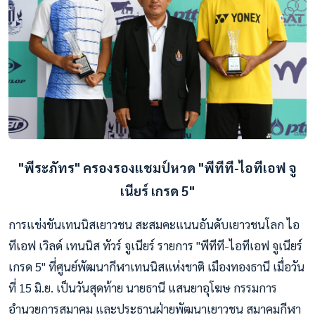
"พีระภัทร" ครองรองแชมป์หวด "พีทีที-ไอทีเอฟ จู
เนียร์ เกรด 5"
การแข่งขันเทนนิสเยาวชน สะสมคะแนนอันดับเยาวชนโลก ไอ
ทีเอฟ เวิลด์ เทนนิส ทัวร์ จูเนียร์ รายการ "พีทีที-ไอทีเอฟ จูเนียร์
เกรด 5" ที่ศูนย์พัฒนากีฬาเทนนิสแห่งชาติ เมืองทองธานี เมื่อวัน
ที่ 15 มิ.ย. เป็นวันสุดท้าย นายธานี แสนยาอุโฆษ กรรมการ
อำนวยการสมาคม และประธานฝ่ายพัฒนาเยาวชน สมาคมกีฬา