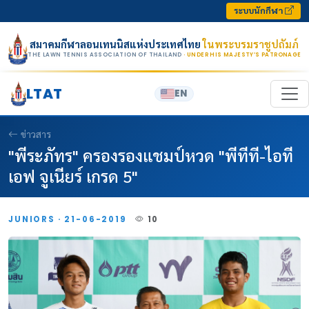
Skip to content
ระบบนักกีฬา
สมาคมกีฬาลอนเทนนิสแห่งประเทศไทย
ในพระบรมราชูปถัมภ์
THE LAWN TENNIS ASSOCIATION OF THAILAND
· UNDER HIS MAJESTY’S PATRONAGE
LTAT
EN
ข่าวสาร
"พีระภัทร" ครองรองแชมป์หวด "พีทีที-ไอที
เอฟ จูเนียร์ เกรด 5"
JUNIORS · 21-06-2019
10