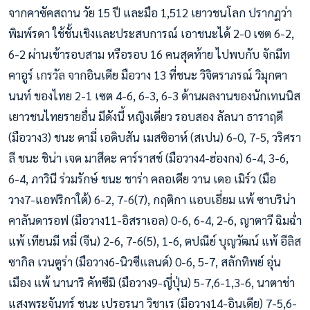
จากคาซัคสถาน วัย 15 ปี และมือ 1,512 เยาวชนโลก ปรากฏว่า
พิมพ์รดา ใช้ชั้นเชิงและประสบการณ์ เอาชนะได้ 2-0 เซต 6-2,
6-2 ผ่านเข้ารอบสาม หรือรอบ 16 คนสุดท้าย ไปพบกับ จักมีท
คาอูร์ เกรวัล จากอินเดีย มือวาง 13 ที่ชนะ วิจิตราภรณ์ วิมุกตา
นนท์ ของไทย 2-1 เซต 4-6, 6-3, 6-3 ด้านผลงานของนักเทนนิส
เยาวชนไทยรายอื่น มีดังนี้ หญิงเดี่ยว รอบสอง ลัลนา ธาราฤดี
(มือวาง3) ชนะ ดามี่ เอดิบสัน เมสซิอาห์ (สเปน) 6-0, 7-5, วริศรา
ลี ชนะ ชิน่า เจด มาสึดะ คาร์ราสช์ (มือวาง4-ฮ่องกง) 6-4, 3-6,
6-4, ภาวินี ร่วมรักษ์ ชนะ ชาร่า คลอเดีย วาน เดอ เมิร์ว (มือ
วาง7-แอฟริกาใต้) 6-2, 7-6(7), กฤติกา แอบเอี่ยม แพ้ ซาบริน่า
คาลันดารอฟ (มือวาง11-อิสราเอล) 0-6, 6-4, 2-6, ญาตาวี ฉิมฉ่ำ
แพ้ เทียนมี หมี่ (จีน) 2-6, 7-6(5), 1-6, ตปณีย์ บุญวัฒน์ แพ้ อีลิส
ซากิล เวนตูร่า (มือวาง6-นิวซีแลนด์) 0-6, 5-7, สลักทิพย์ อุ่น
เมือง แพ้ นานาริ คัทซึมิ (มือวาง9-ญี่ปุ่น) 5-7,6-1,3-6, นาตาช่า
แสงพระจันทร์ ชนะ เปรอรนา วิชาเร (มือวาง14-อินเดีย) 7-5,6-