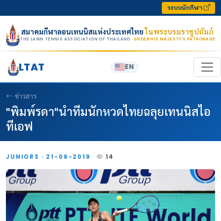
Skip to content
ระบบนักกีฬา
สมาคมกีฬาลอนเทนนิสแห่งประเทศไทย
ในพระบรมราชูปถัมภ์
THE LAWN TENNIS ASSOCIATION OF THAILAND
· UNDER HIS MAJESTY’S PATRONAGE
LTAT
EN
ข่าวสาร
"พิมพ์รดา"นำทีมนักหวดไทยฉลุยเทนนิสไอ
ทีเอฟ
JUNIORS · 21-06-2019
14