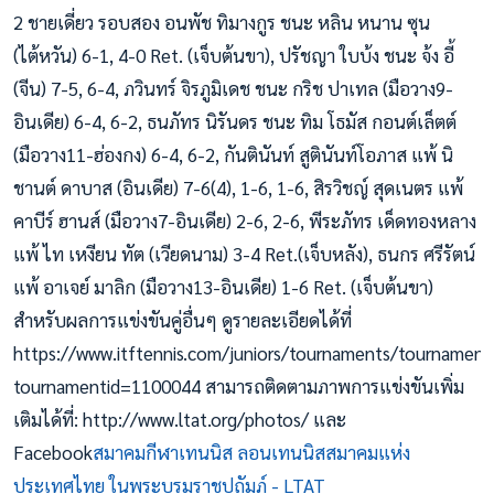
2 ชายเดี่ยว รอบสอง อนพัช ทิมางกูร ชนะ หลิน หนาน ซุน
(ไต้หวัน) 6-1, 4-0 Ret. (เจ็บต้นขา), ปรัชญา ใบบ้ง ชนะ จ้ง อี้
(จีน) 7-5, 6-4, ภวินทร์ จิรภูมิเดช ชนะ กริช ปาเทล (มือวาง9-
อินเดีย) 6-4, 6-2, ธนภัทร นิรันดร ชนะ ทิม โธมัส กอนต์เล็ตต์
(มือวาง11-ฮ่องกง) 6-4, 6-2, กันตินันท์ สูตินันท์โอภาส แพ้ นิ
ชานต์ ดาบาส (อินเดีย) 7-6(4), 1-6, 1-6, สิรวิชญ์ สุดเนตร แพ้
คาบีร์ ฮานส์ (มือวาง7-อินเดีย) 2-6, 2-6, พีระภัทร เด็ดทองหลาง
แพ้ ไท เหงียน ทัต (เวียดนาม) 3-4 Ret.(เจ็บหลัง), ธนกร ศรีรัตน์
แพ้ อาเจย์ มาลิก (มือวาง13-อินเดีย) 1-6 Ret. (เจ็บต้นขา)
สำหรับผลการแข่งขันคู่อื่นๆ ดูรายละเอียดได้ที่
https://www.itftennis.com/juniors/tournaments/tournament/
tournamentid=1100044 สามารถติดตามภาพการแข่งขันเพิ่ม
เติมได้ที่: http://www.ltat.org/photos/ และ
Facebook
สมาคมกีฬาเทนนิส ลอนเทนนิสสมาคมแห่ง
ประเทศไทย ในพระบรมราชูปถัมภ์ - LTAT