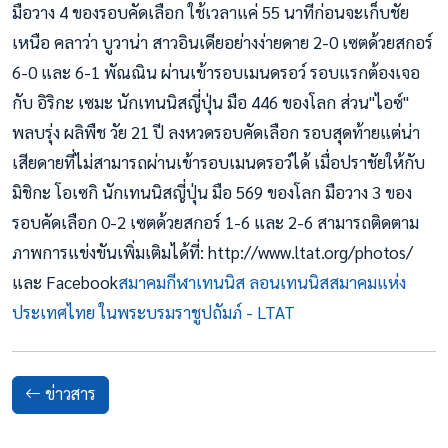
มือวาง 4 ของรอบคัดเลือก ใช้เวลาแค่ 55 นาทีก่อนจะเก็บชัย
เหนือ คลาว่า บูวาน่า สาวอินเดียอย่างง่ายดาย 2-0 เซตด้วยสกอร์
6-0 และ 6-1 พัณณิน ผ่านเข้ารอบเมนดรอว์ รอบแรกต้องเจอ
กับ อิริกะ เซมะ นักเทนนิสญี่ปุ่น มือ 446 ของโลก ส่วน"ไอซ์"
พลบรุ่ง ผลิพืช วัย 21 ปี ลงหวดรอบคัดเลือก รอบสุดท้ายแต่น่า
เสียดายที่ไม่สามารถผ่านเข้ารอบเมนดรอว์ได้ เมื่อปราชัยให้กับ
มิชิกะ โอเซกิ นักเทนนิสญี่ปุ่น มือ 569 ของโลก มือวาง 3 ของ
รอบคัดเลือก 0-2 เซตด้วยสกอร์ 1-6 และ 2-6 สามารถติดตาม
ภาพการแข่งขันเพิ่มเติมได้ที่: http://www.ltat.org/photos/
และ Facebook
สมาคมกีฬาเทนนิส ลอนเทนนิสสมาคมแห่ง
ประเทศไทย ในพระบรมราชูปถัมภ์ - LTAT
ข่าวสาร