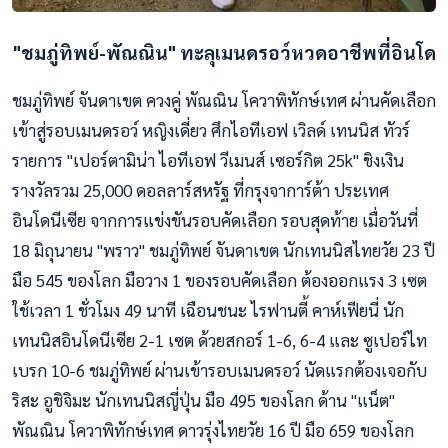
"ชมภู่ทิพย์-พัณณิน" ทะลุเมนดรอว์หวดอาชีพที่อินโด
ชมภู่ทิพย์ จันดาเขต ควงคู่ พัณณิน โควาพิทักษ์เทศ ผ่านคัดเลือก
เข้าสู่รอบเมนดรอว์ หญิงเดี่ยว ศึกไอทีเอฟ เวิลด์ เทนนิส ทัวร์
รายการ "เปอร์ตามิน่า ไอทีเอฟ วีเมนส์ เซอร์กิต 25k" ชิงเงิน
รางวัลรวม 25,000 ดอลลาร์สหรัฐ ที่กรุงจาการ์ต้า ประเทศ
อินโดนีเซีย จากการแข่งขันรอบคัดเลือก รอบสุดท้าย เมื่อวันที่
18 มิถุนายน "พราว" ชมภู่ทิพย์ จันดาเขต นักเทนนิสไทยวัย 23 ปี
มือ 545 ของโลก มือวาง 1 ของรอบคัดเลือก ต้องออกแรง 3 เซต
ใช้เวลา 1 ชั่วโมง 49 นาที เฉือนชนะ ไรฟานตี้ คาห์เฟียนี่ นัก
เทนนิสอินโดนีเซีย 2-1 เซต ด้วยสกอร์ 1-6, 6-4 และ ซูเปอร์ไท
เบรก 10-6 ชมภู่ทิพย์ ผ่านเข้ารอบเมนดรอว์ นัดแรกต้องเจอกับ
ริสะ อูชิจิมะ นักเทนนิสญี่ปุ่น มือ 495 ของโลก ด้าน "แน็ต"
พัณณิน โควาพิทักษ์เทศ ดาวรุ่งไทยวัย 16 ปี มือ 659 ของโลก