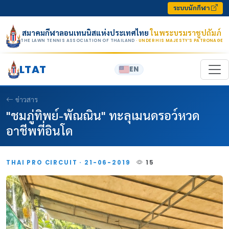
Skip to content
ระบบนักกีฬา
สมาคมกีฬาลอนเทนนิสแห่งประเทศไทย
ในพระบรมราชูปถัมภ์
THE LAWN TENNIS ASSOCIATION OF THAILAND
· UNDER HIS MAJESTY’S PATRONAGE
LTAT
EN
ข่าวสาร
"ชมภู่ทิพย์-พัณณิน" ทะลุเมนดรอว์หวด
อาชีพที่อินโด
THAI PRO CIRCUIT · 21-06-2019
15