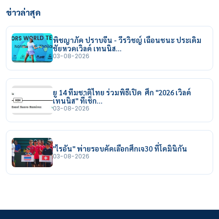
ข่าวล่าสุด
พิชญาภัค ปราบจีน - วีรวิชญ์ เฉือนชนะ ประเดิม
ชัยหวดเวิลด์ เทนนิส…
03-08-2026
ยู 14 ทีมชาติไทย ร่วมพิธีเปิด ศึก "2026 เวิลด์
เทนนิส" ที่เช็ก…
03-08-2026
"ไรอัน" พ่ายรอบคัดเลือกศึกเจ30 ที่โดมินิกัน
03-08-2026