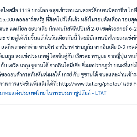
ดไทยมือ 1118 ของโลก ฉลุยเข้ารอบเมนดรอว์ศึกเทนนิสอาชีพ ไอทีเ
ม 15,000 ดอลลาร์สหรัฐ ที่สิงคโปร์ได้แล้ว หลังในรอบคัดเลือก รอบสุดท้
นะ แดเนียล อะบาเดีย นักเทนนิสฟิลิปปินส์ 2-0 เซตด้วยสกอร์ 6-
ะ ชายคู่ได้เริ่มขึ้นแล้วในวันเดียวกันนี้ โดยมีนักเทนนิสไทยลงแข่งข
ยว แต่ก็พลาดท่าพ่าย ซานจีฟ อาบีนาฟ ชานมูกัม จากอินเดีย 0-2 เซต
ัฒนกูล ลงแข่งประเภทคู่ โดยจับคู่กับ เรียวตะ ทานูมะ จากญี่ปุ่น พบ
 เดวิด เอกุง ซูซานโต้ จากอินโดนีเซีย ซึ่งผลปรากฎว่า ขณะที่แข่ง
ด้ขอถอนตัวกระทันหันส่งผลให้ เกรย์ กับ ซูซานโต้ ชนะและผ่านเข้า
พการแข่งขันเพิ่มเติมได้ที่: http://www.ltat.org/photos/ และ
มาคมแห่งประเทศไทย ในพระบรมราชูปถัมภ์ - LTAT