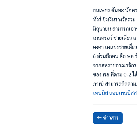
ธนเพชร ฉันทะ นักหว
ทัวร์ ชิงเงินรางวัลรว
มิถุนายน สามารถเอาช
เมนดรอว์ ชายเดี่ยว แล
คงคา ลงแข่งชายเ
ดี่
6 ส่วนอีกคน คือ พล ว
จากสหราชอาณาจักร กับ
ของ พล ที่ตาม 0-2 ไ
ภาพ)
สามารถติดตามภา
เทนนิส ลอนเทนนิสส
ข่าวสาร