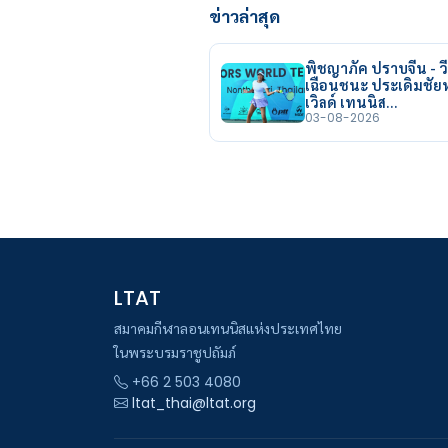
ข่าวล่าสุด
พิชญาภัค ปราบจีน - วี
เฉือนชนะ ประเดิมชั
เวิลด์ เทนนิส…
03-08-2026
LTAT
สมาคมกีฬาลอนเทนนิสแห่งประเทศไทย
ในพระบรมราชูปถัมภ์
+66 2 503 4080
ltat_thai@ltat.org