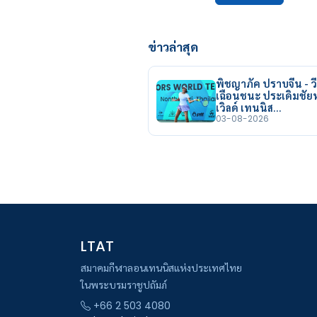
ข่าวล่าสุด
พิชญาภัค ปราบจีน - วี
เฉือนชนะ ประเดิมชั
เวิลด์ เทนนิส…
03-08-2026
LTAT
สมาคมกีฬาลอนเทนนิสแห่งประเทศไทย
ในพระบรมราชูปถัมภ์
+66 2 503 4080