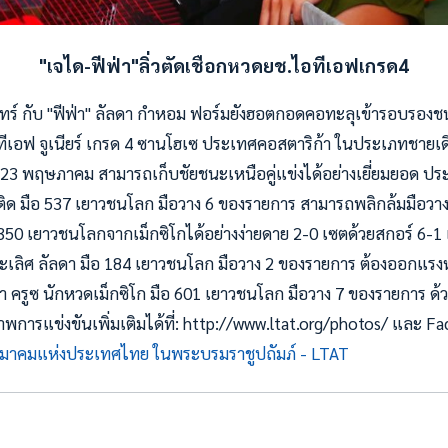
"เจได-ฟีฟ่า"ลิ่วตัดเชือกหวดยช.ไอทีเอฟเกรด4
นทร์ กับ "ฟีฟ่า" ลัลดา กำหอม ฟอร์มยังฮอตกอดคอทะลุเข้ารอบรองช
เอฟ จูเนียร์ เกรด 4 ซานโฮเซ ประเทศคอสตาริก้า ในประเภทชายเดี่
ที่ 23 พฤษภาคม สามารถเก็บชัยชนะเหนือคู่แข่งได้อย่างเยี่ยมยอด ป
ติด มือ 537 เยาวชนโลก มือวาง 6 ของรายการ สามารถพลิกล้มมือวา
อ 350 เยาวชนโลกจากเม็กซิโกได้อย่างง่ายดาย 2-0 เซตด้วยสกอร์ 6-1
ะเลิศ ลัลดา มือ 184 เยาวชนโลก มือวาง 2 ของรายการ ต้องออกแรง
 ครูซ นักหวดเม็กซิโก มือ 601 เยาวชนโลก มือวาง 7 ของรายการ ด้
การแข่งขันเพิ่มเติมได้ที่: http://www.ltat.org/photos/ และ 
มาคมแห่งประเทศไทย ในพระบรมราชูปถัมภ์ - LTAT