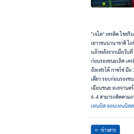
"เจได" เครดิต ไชยริ
เยาวชนนานาชาติ ไอที
แล้วหลังจากเมื่อวัน
ก่อนรองชนะเลิศ เคร
อัลเฟรโด้ กาซโซ่ มื
เดี่ยว รอบก่อนรองชน
เฉือนชนะ อเลจานดร้า
6-4 สามารถติดตามภาพ
เทนนิส ลอนเทนนิสส
ข่าวสาร