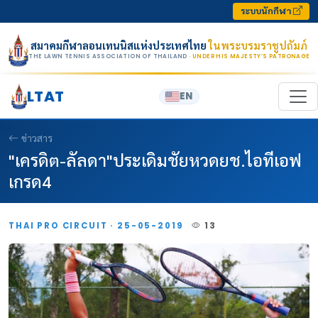
Skip to content
ระบบนักกีฬา
สมาคมกีฬาลอนเทนนิสแห่งประเทศไทย
ในพระบรมราชูปถัมภ์
THE LAWN TENNIS ASSOCIATION OF THAILAND
· UNDER HIS MAJESTY’S PATRONAGE
LTAT
EN
ข่าวสาร
"เครดิต-ลัลดา"ประเดิมชัยหวดยช.ไอทีเอฟ
เกรด4
THAI PRO CIRCUIT · 25-05-2019
13