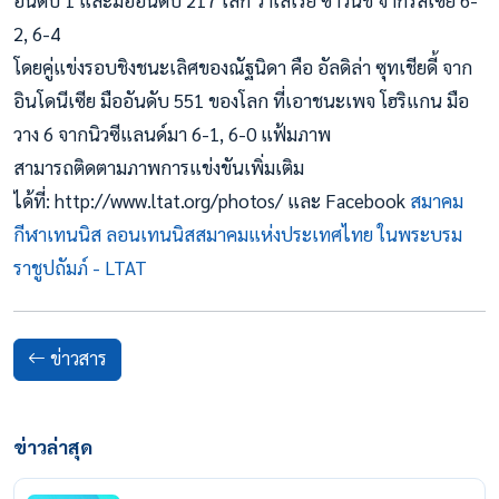
อันดับ 1 และมืออันดับ 217 โลก วาเลเรีย ซาวินิช จากรัสเซีย 6-
2, 6-4
โดยคู่แข่งรอบชิงชนะเลิศของณัฐนิดา คือ อัลดิล่า ซุทเชียดี้ จาก
อินโดนีเซีย มืออันดับ 551 ของโลก ที่เอาชนะเพจ โฮริแกน มือ
วาง 6 จากนิวซีแลนด์มา 6-1, 6-0 แฟ้มภาพ
สามารถติดตามภาพการแข่งขันเพิ่มเติม
ได้ที่: http://www.ltat.org/photos/ และ Facebook
สมาคม
กีฬาเทนนิส ลอนเทนนิสสมาคมแห่งประเทศไทย ในพระบรม
ราชูปถัมภ์ - LTAT
ข่าวสาร
ข่าวล่าสุด