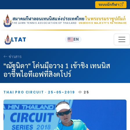
Skip to content
ระบบนักกีฬา
สมาคมกีฬาลอนเทนนิสแห่งประเทศไทย
ในพระบรมราชูปถัมภ์
THE LAWN TENNIS ASSOCIATION OF THAILAND
· UNDER HIS MAJESTY’S PATRONAGE
LTAT
EN
ข่าวสาร
"ณัฐนิดา" โค่นมือวาง 1 เข้าชิง เทนนิส
อาชีพไอทีเอฟที่สิงคโปร์
THAI PRO CIRCUIT · 25-05-2019
25