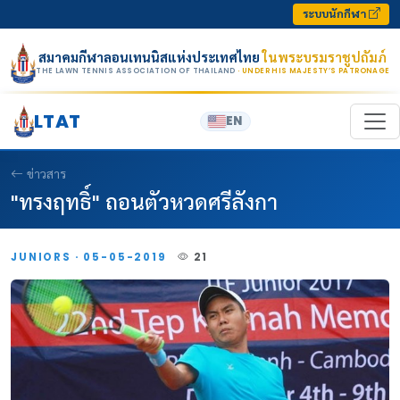
Skip to content
ระบบนักกีฬา
สมาคมกีฬาลอนเทนนิสแห่งประเทศไทย
ในพระบรมราชูปถัมภ์
THE LAWN TENNIS ASSOCIATION OF THAILAND
· UNDER HIS MAJESTY’S PATRONAGE
LTAT
EN
ข่าวสาร
"ทรงฤทธิ์" ถอนตัวหวดศรีลังกา
JUNIORS · 05-05-2019
21