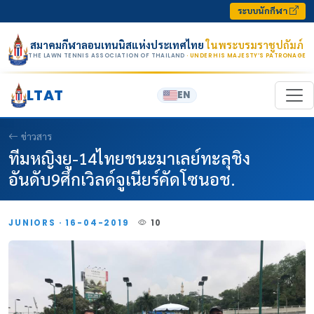
Skip to content
ระบบนักกีฬา
สมาคมกีฬาลอนเทนนิสแห่งประเทศไทย
ในพระบรมราชูปถัมภ์
THE LAWN TENNIS ASSOCIATION OF THAILAND
· UNDER HIS MAJESTY’S PATRONAGE
LTAT
EN
ข่าวสาร
ทีมหญิงยู-14ไทยชนะมาเลย์ทะลุชิง
อันดับ9ศึกเวิลด์จูเนียร์คัดโซนอช.
JUNIORS · 16-04-2019
10