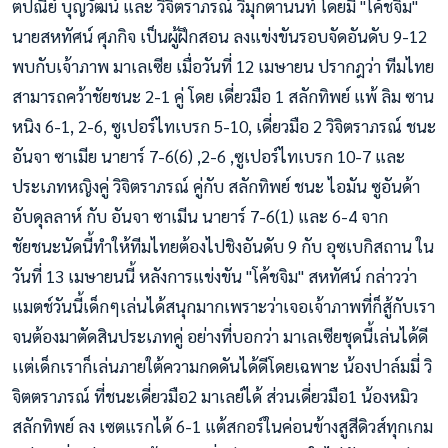
ตปณีย์ บุญวัฒน์ และ วิจิตราภรณ์ วิมุกตานนท์ โดยมี "โค้ชจิม"
นายสหทัศน์ ศุภกิจ เป็นผู้ฝึกสอน ลงแข่งขันรอบจัดอันดับ 9-12
พบกับเจ้าภาพ มาเลเซีย เมื่อวันที่ 12 เมษายน ปรากฎว่า
ทีมไทย
สามารถคว้าชัยชนะ 2-1 คู่ โดย เดี่ยวมือ 1 สลักทิพย์ แพ้ ลิม ซาน
หนิง 6-1, 2-6, ซูเปอร์ไทเบรก 5-10, เดี่ยวมือ 2 วิจิตราภรณ์ ชนะ
อันจา ซาเมีย นายาร์ 7-6(6) ,2-6 ,ซูเปอร์ไทเบรก 10-7 และ
ประเภทหญิงคู่ วิจิตราภรณ์ คู่กับ สลักทิพย์ ชนะ ไอมัน ซูอันด้า
อับดุลลาห์ กับ อันจา ซาเมีน นายาร์ 7-6(1) และ 6-4 จาก
ชัยชนะนัดนี้ทำให้ทีมไทยต้องไปชิงอันดับ 9 กับ อุซเบกิสถาน ใน
วันที่ 13 เมษายนนี้ หลังการแข่งขัน "โค้ชจิม" สหทัศน์ กล่าวว่า
แมตช์วันนี้เด็กๆเล่นได้สนุกมากเพราะว่าเจอเจ้าภาพที่ก็สู้กับเรา
จนต้องมาตัดสินประเภทคู่ อย่างที่บอกว่า มาเลเซียชุดนี้เล่นได้ดี
เเต่เด็กเราก็เล่นภายใต้ความกดดันได้ดีโดยเฉพาะ น้องปาล์มมี่ วิ
จิตตราภรณ์ ที่ชนะเดี่ยวมือ2 มาเลย์ได้ ส่วนเดี่ยวมือ1 น้องหมิว
สลักทิพย์ ลง เซตแรกได้ 6-1 แต้สกอร์ในค่อนข้างสูสีดิวส์ทุกเกม