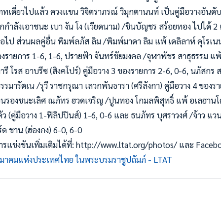
เภทเดี่ยวไปแล้ว ควงแขน วิจิตราภรณ์ วิมุกตานนท์ เป็นคู่มือวางอันด
กกำลังเอาชนะ เบา งัน โง (เวียดนาม) /ชินบัญชร สร้อยทอง ไปได้ 2 
ป ส่วนผลคู่อื่น พิมพ์ลภัส ลิม /พิมพ์มาดา ลิม แพ้ เดลิลาห์ คุโรเนน
 ของรายการ 1-6, 1-6, ปรายฟ้า จันทร์ชัยมงคล /จุฬาพัชร สาธุธรรม แ
มารี โรส อาบรีซ (สิงคโปร์) คู่มือวาง 3 ของรายการ 2-6, 0-6, นภัสกร
มารัตเน /รุวี ราชกรุณา เลวกพันธารา (ศรีลังกา) คู่มือวาง 4 ของร
นรองชนะเลิศ ณภัทร ฮวดเจริญ /ปูนทอง โกมลพิสุทธิ์ แพ้ อเลฮานโดร
คัว (คู่มือวาง 1-ฟิลิปปินส์) 1-6, 0-6 และ ธนภัทร บุศราวงศ์ /จ้าว แวน
์ด ชาน (ฮ่องกง) 6-0, 6-0
ข่งขันเพิ่มเติมได้ที่: http://www.ltat.org/photos/ และ Face
มาคมแห่งประเทศไทย ในพระบรมราชูปถัมภ์ - LTAT