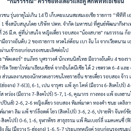
“กมรวรรณ” คว้าชัยทั้งเดี่ยวและคู่ ศึกพีทีทีเอเชี่ยน
ชน รุ่นอายุไม่เกิน 14 ปี เก็บคะแนนสะสมเอเชีย รายการ “พีทีที เอ
ที่ 1 ซึ่งสนับสนุนโดย บริษัท ปตท. จำกัด (มหาชน) ที่ศูนย์พัฒนากีฬา
ที่ 26 มี.ค. คู่ที่น่าสนใจ หญิงเดี่ยว รอบสอง "น้องสบาย" กมรวรรณ ก้
ามือวางอันดับ 2 ของรายการ หวดไล่ต้อน เบา งัน โง จากเวียดนา
ผ่
านเข้ารอบก่อนรองชนะเลิศต่อไป
 "พัตเตอร์" ธนภัทร บุศราวงศ์ นักเทนนิสไทย มือวางอันดับ 4 ของรา
ฟารีด วิทยาโรห์มาเธียนเซียห์ จากอินโดนีเซีย ได้ 2 เซตรวด 6-4 และ
น ส่วนผลงานของนักหวดเยาวชนไทยรายอื่น ชายเดี่ยว รอบสอง จ้าว 
ฮ่องกง) 7-6(3), 6-1, เปน จารุศร แพ้ ลุก โคห์ (มือวาง 6-สิงคโปร์) 4
ัส หว่อง (มือวาง 7-สิงคโปร์) 5-7, 1-6, คุณากร กางทอง แพ้ อเลฮานโ
ิลิปปินส์) 2-6, 2-6 หญิงเดี่ยว รอบสอง พิมพ์มาดา ทองคำ ชนะ เดลิลาห
พ์มาดา ลิม แพ้ ชาร์ล็อตต์ โยว (สิงคโปร์) 3-6, 2-6, ปรายฟ้า จันทร์ช
สิงคโปร์) 0-6, 1-6, จุฬาพัชร สาธุธรรม แพ้ คิมเบอร์ลี่ แมคเคนซี่ (ฟิ
ชิง ลัม (มือวาง 5-ฮ่องกง) 1-6, 5-7 ประเภทหญิงคู่ รอบก่อนรองชนะ