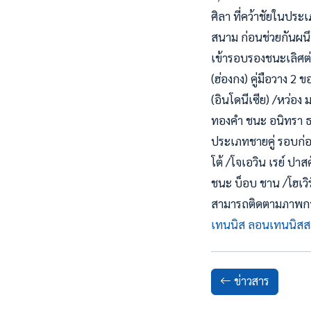
ศิลา ที่คว้าชัยในประ
สนาม ก่อนช่วยกันผนึ
เข้ารอบรองชนะเลิศต่อไ
(ฮ่องกง) คู่มือวาง 2
(อินโดนีเซีย) /หว่อง 
ทองคำ ชนะ อนิทรา ธรร
ประเภทชายคู่ รอบก่อ
โต้ /โจเอวิน เรย์ ปาส
ชนะ บ็อบ ชาน /โฮเวิร
สามารถติดตามภาพการแ
เทนนิส ลอนเทนนิสส
ข่าวสาร