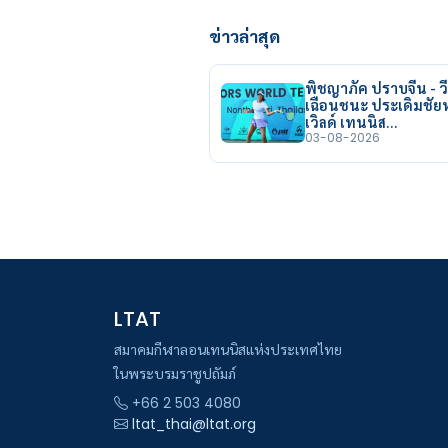
ข่าวล่าสุด
พิชญาภัค ปราบจีน - วี
เฉือนชนะ ประเดิมชั
เวิลด์ เทนนิส…
03-08-2026
LTAT
สมาคมกีฬาลอนเทนนิสแห่งประเทศไทย
ในพระบรมราชูปถัมภ์
+66 2 503 4080
ltat_thai@ltat.org