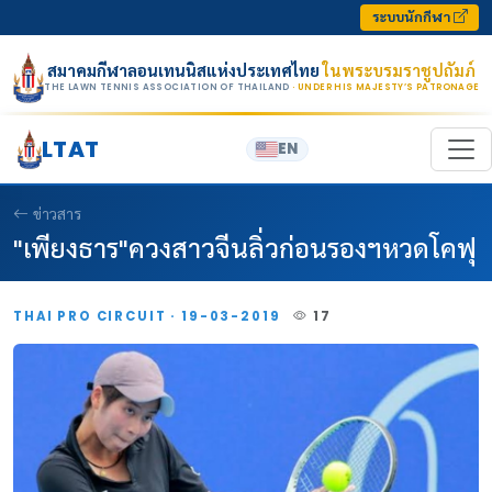
Skip to content
ระบบนักกีฬา
สมาคมกีฬาลอนเทนนิสแห่งประเทศไทย
ในพระบรมราชูปถัมภ์
THE LAWN TENNIS ASSOCIATION OF THAILAND
· UNDER HIS MAJESTY’S PATRONAGE
LTAT
EN
ข่าวสาร
"เพียงธาร"ควงสาวจีนลิ่วก่อนรองฯหวดโคฟุ
THAI PRO CIRCUIT · 19-03-2019
17