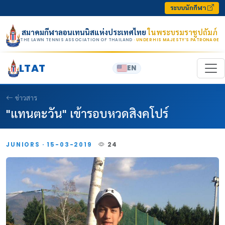
Skip to content
ระบบนักกีฬา
สมาคมกีฬาลอนเทนนิสแห่งประเทศไทย
ในพระบรมราชูปถัมภ์
THE LAWN TENNIS ASSOCIATION OF THAILAND
· UNDER HIS MAJESTY’S PATRONAGE
LTAT
EN
ข่าวสาร
"แทนตะวัน" เข้ารอบหวดสิงคโปร์
JUNIORS · 15-03-2019
24