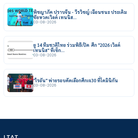
พิชญาภัค ปราบจีน - วีรวิชญ์ เฉือนชนะ ประเดิม
ชัยหวดเวิลด์ เทนนิส…
03-08-2026
ยู 14 ทีมชาติไทย ร่วมพิธีเปิด ศึก "2026 เวิลด์
เทนนิส" ที่เช็ก…
03-08-2026
"ไรอัน" พ่ายรอบคัดเลือกศึกเจ30 ที่โดมินิกัน
03-08-2026
LTAT