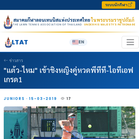
Skip to content
ระบบนักกีฬา
สมาคมกีฬาลอนเทนนิสแห่งประเทศไทย
ในพระบรมราชูปถัมภ์
THE LAWN TENNIS ASSOCIATION OF THAILAND
· UNDER HIS MAJESTY’S PATRONAGE
LTAT
EN
ข่าวสาร
"แต้ว-ไหม" เข้าชิงหญิงคู่หวดพีทีที-ไอทีเอฟ
เกรด1
JUNIORS · 15-03-2019
17