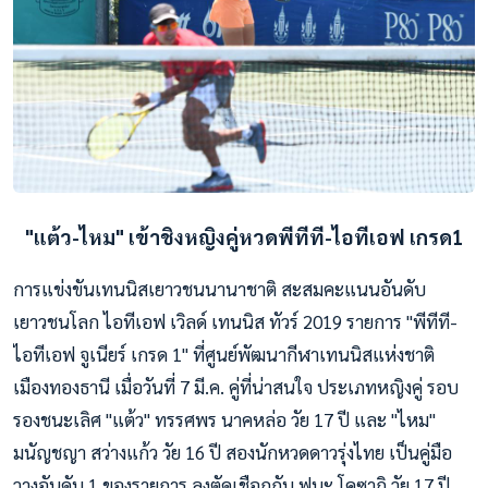
"แต้ว-ไหม" เข้าชิงหญิงคู่หวดพีทีที-ไอทีเอฟ เกรด1
การแข่งขันเทนนิสเยาวชนนานาชาติ สะสมคะแนนอันดับ
เยาวชนโลก ไอทีเอฟ เวิลด์ เทนนิส ทัวร์ 2019 รายการ "พีทีที-
ไอทีเอฟ จูเนียร์ เกรด 1" ที่ศูนย์พัฒนากีฬาเทนนิสแห่งชาติ
เมืองทองธานี เมื่อวันที่ 7 มี.ค. คู่ที่น่าสนใจ ประเภทหญิงคู่ รอบ
รองชนะเลิศ "แต้ว" ทรรศพร นาคหล่อ วัย 17 ปี และ "ไหม"
มนัญชญา สว่างแก้ว วัย 16 ปี สองนักหวดดาวรุ่งไทย เป็นคู่มือ
วางอันดับ 1 ของรายการ ลงตัดเชือกกับ ฟูนะ โคซากิ วัย 17 ปี