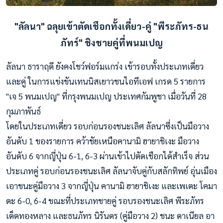
"ลัลนา" ฉลุยเข้าตัดเชือกทั้งเดี่ยว-คู่
"พีระภัทร-ธน
ภัทร์" ชิงชายคู่ที่พนมเปญ
ลัลนา ธาราฤดี ยังคงโชว์ฟอร์มแกร่ง เข้ารอบทั้งประเภทเดี่ยว
และคู่ ในการแข่งขันเทนนิสเยาวชนไอทีเอฟ เกรด 5 รายการ
"เจ 5 พนมเปญ" ที่กรุงพนมเปญ ประเทศกัมพูชา เมื่อวันที่ 28
กุมภาพันธ์
โดยในประเภทเดี่ยว รอบก่อนรองชนะเลิศ ลัลนาซึ่งเป็นมือวาง
อันดับ 1 ของรายการ คว้าชัยเหนือคานามิ ฮายาชิเงะ มือวาง
อันดับ 6 จากญี่ปุ่น 6-1, 6-3 ผ่านเข้าไปตัดเชือกได้สำเร็จ ส่วน
ประเภทคู่ รอบก่อนรองชนะเลิศ ลัลนาจับคู่กับสลักทิพย์ อุ่นเมือง
เอาชนะคู่มือวาง 3 จากญี่ปุ่น คานามิ ฮายาชิเงะ และเพเตะ โคมา
ดะ 6-0, 6-4 ขณะที่ประเภทชายคู่ รอบรองชนะเลิศ พีระภัทร
เด็ดทองหลาง และธนภัทร นิรันดร (คู่มือวาง 2) ชนะ ดาเนียล อา