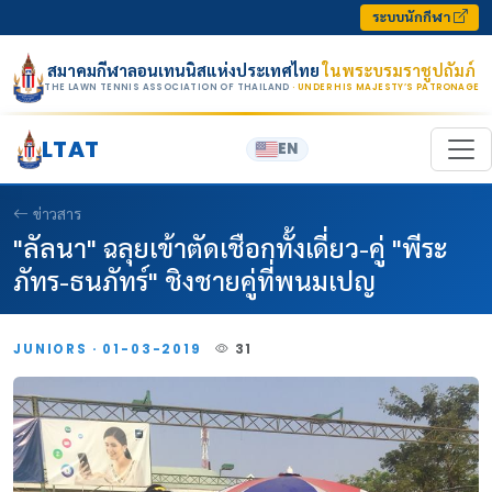
Skip to content
ระบบนักกีฬา
สมาคมกีฬาลอนเทนนิสแห่งประเทศไทย
ในพระบรมราชูปถัมภ์
THE LAWN TENNIS ASSOCIATION OF THAILAND
· UNDER HIS MAJESTY’S PATRONAGE
LTAT
EN
ข่าวสาร
"ลัลนา" ฉลุยเข้าตัดเชือกทั้งเดี่ยว-คู่ "พีระ
ภัทร-ธนภัทร์" ชิงชายคู่ที่พนมเปญ
JUNIORS · 01-03-2019
31