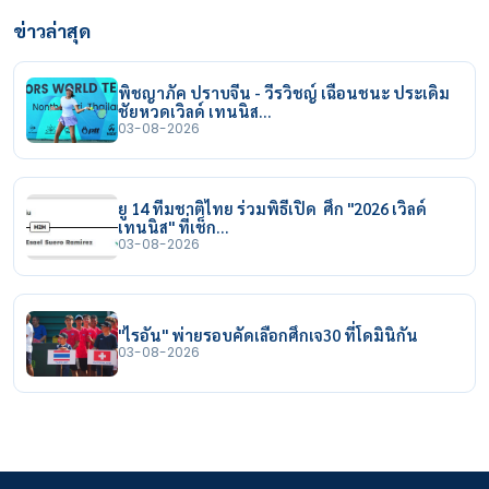
ข่าวล่าสุด
พิชญาภัค ปราบจีน - วีรวิชญ์ เฉือนชนะ ประเดิม
ชัยหวดเวิลด์ เทนนิส…
03-08-2026
ยู 14 ทีมชาติไทย ร่วมพิธีเปิด ศึก "2026 เวิลด์
เทนนิส" ที่เช็ก…
03-08-2026
"ไรอัน" พ่ายรอบคัดเลือกศึกเจ30 ที่โดมินิกัน
03-08-2026