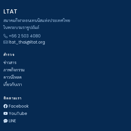
LTAT
สมาคมกีฬาลอนเทนนิสแห่งประเทศไทย
ในพระบรมราชูปถัมภ์
+66 2 503 4080
ltat_thai@ltat.org
สำรวจ
ข่าวสาร
ภาพกิจกรรม
ดาวน์โหลด
เกี่ยวกับเรา
ติดตามเรา
Facebook
YouTube
LINE