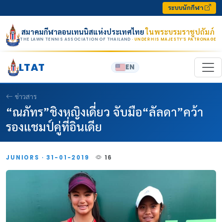
Skip to content
ระบบนักกีฬา
สมาคมกีฬาลอนเทนนิสแห่งประเทศไทย
ในพระบรมราชูปถัมภ์
THE LAWN TENNIS ASSOCIATION OF THAILAND
· UNDER HIS MAJESTY’S PATRONAGE
LTAT
EN
ข่าวสาร
“ณภัทร”ชิงหญิงเดี่ยว จับมือ“ลัลดา”คว้า
รองแชมป์คู่ที่อินเดีย
JUNIORS · 31-01-2019
16