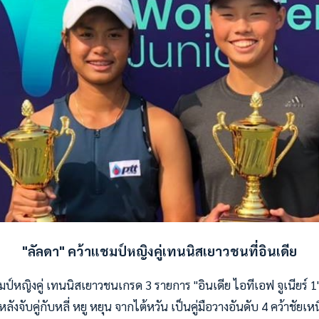
"ลัลดา" คว้าแชมป์หญิงคู่เทนนิสเยาวชนที่อินเดีย
์หญิงคู่ เทนนิสเยาวชนเกรด 3 รายการ "อินเดีย ไอทีเอฟ จูเนียร์ 1"
 หลังจับคู่กับหลี่ หยู หยุน จากไต้หวัน เป็นคู่มือวางอันดับ 4 คว้าชั