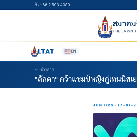
Skip to content
+66 2 503 4080
สมาคม
THE LAWN 
LTAT
EN
ข่าวสาร
"ลัลดา" คว้าแชมป์หญิงคู่เทนนิสเย
JUNIORS · 17-01-