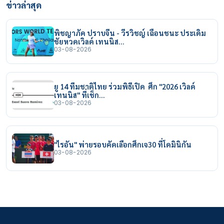
ข่าวล่าสุด
พิชญาภัค ปราบจีน - วีรวิชญ์ เฉือนชนะ ประเดิม
ชัยหวดเวิลด์ เทนนิส…
03-08-2026
ยู 14 ทีมชาติไทย ร่วมพิธีเปิด ศึก "2026 เวิลด์
เทนนิส" ที่เช็ก…
03-08-2026
"ไรอัน" พ่ายรอบคัดเลือกศึกเจ30 ที่โดมินิกัน
03-08-2026