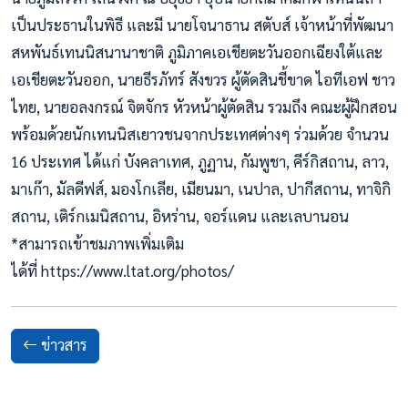
เป็นประธานในพิธี และมี นายโจนาธาน สตับส์ เจ้าหน้าที่พัฒนา
สหพันธ์เทนนิสนานาชาติ ภูมิภาคเอเชียตะวันออกเฉียงใต้และ
เอเชียตะวันออก, นายธีรภัทร์ สังขวร ผู้ตัดสินชี้ขาด ไอทีเอฟ ชาว
ไทย, นายอลงกรณ์ จิตจักร หัวหน้าผู้ตัดสิน รวมถึง คณะผู้ฝึกสอน
พร้อมด้วยนักเทนนิสเยาวชนจากประเทศต่างๆ ร่วมด้วย จำนวน
16 ประเทศ ได้แก่ บังคลาเทศ, ภูฏาน, กัมพูชา, คีร์กิสถาน, ลาว,
มาเก๊า, มัลดีฟส์, มองโกเลีย, เมียนมา, เนปาล, ปากีสถาน, ทาจิกิ
สถาน, เติร์กเมนิสถาน, อิหร่าน, จอร์แดน และเลบานอน
*สามารถเข้าชมภาพเพิ่มเติม
ได้ที่ https://www.ltat.org/photos/
ข่าวสาร