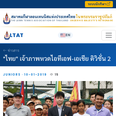
Skip to content
ระบบนักกีฬา
สมาคมกีฬาลอนเทนนิสแห่งประเทศไทย
ในพระบรมราชูปถัมภ์
THE LAWN TENNIS ASSOCIATION OF THAILAND
· UNDER HIS MAJESTY’S PATRONAGE
LTAT
EN
ข่าวสาร
"ไทย" เจ้าภาพหวดไอทีเอฟ-เอเชีย ดิวิชั่น 2
JUNIORS · 10-01-2019
15