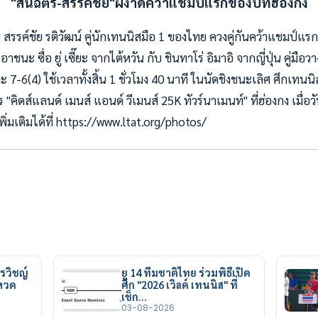
"สนฉัตร-สรรค์ชัย"ผงาดคว้าแชมป์แรกของปีที่ฮ่องกง
บ สรรค์ชัย รติวัฒน์ คู่นักเทนนิสมือ 1 ของไทย ควงคู่กันคว้าแชมป์แ
อาชนะ ซื่อ ยู่ เซี๊ยะ จากไต้หวัน กับ ชินทาโร่ อิมาอิ จากญี่ปุ่น คู่มื
 7-6(4) ใช้เวลาทั้งสิ้น 1 ชั่วโมง 40 นาที ในนัดชิงชนะเลิศ ศึกเท
 "คิดส์แลนด์ เมนส์ แอนด์ วีเมนส์ 25K ทัวร์นาเมนท์" ที่ฮ่องกง เมื่อวั
่มเติมได้ที่ https://www.ltat.org/photos/
รวิชญ์
ยู 14 ทีมชาติไทย ร่วมพิธีเปิด
ยหวด
ศึก "2026 เวิลด์ เทนนิส" ที่
เช็ก…
03-08-2026