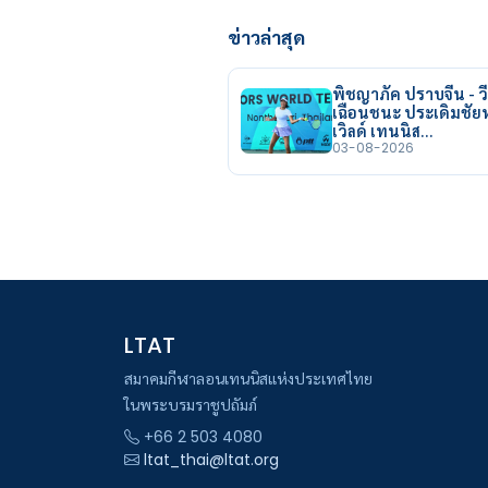
ข่าวล่าสุด
พิชญาภัค ปราบจีน - วี
เฉือนชนะ ประเดิมชั
เวิลด์ เทนนิส…
03-08-2026
LTAT
สมาคมกีฬาลอนเทนนิสแห่งประเทศไทย
ในพระบรมราชูปถัมภ์
+66 2 503 4080
ltat_thai@ltat.org