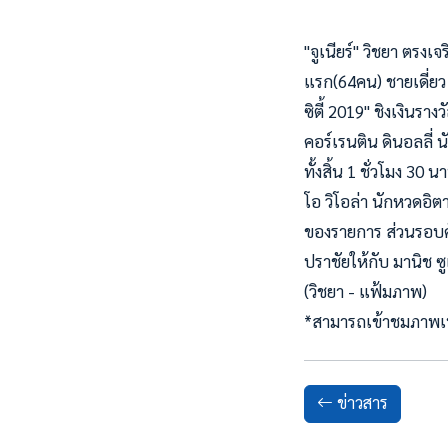
"จูเนียร์" วิชยา ตร
แรก(64คน) ชายเดี่ยว
ซิตี้ 2019" ชิงเงินรา
คอร์เรนติน ดินอลลี่ 
ทั้งสิ้น 1 ชั่วโมง 30 น
า
โอ วิโอล่า นักหวดอิ
ของรายการ ส่วนรอบคั
ปราชัยให้กับ มานิช 
(วิชยา - แฟ้มภาพ)
*สามารถเข้าชมภาพเพิ
ข่าวสาร