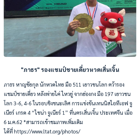
"ภาธร" รองแชมป์ชายเดี่ยวหวดเสิ่นเจิ้น
ภาธร หาญชัยกุล นักหวดไทย มือ 511 เยาวชนโลก คว้ารอง
แชมป์ชายเดี่ยว หลังพ่ายไค่ ไหวยู่ จากฮ่องกง มือ 197 เยาวชน
โลก 3-6, 4-6 ในรอบชิงชนะเลิศ การแข่งขันเทนนิสไอทีเอฟ จู
เนียร์ เกรด 4 “ไชน่า จูเนียร์ 1” ที่นครเสิ่นเจิ้น ประเทศจีน เมื่อ
6 ม.ค.62 *สามารถเข้าชมภาพเพิ่มเติม
ได้ที่ https://www.ltat.org/photos/