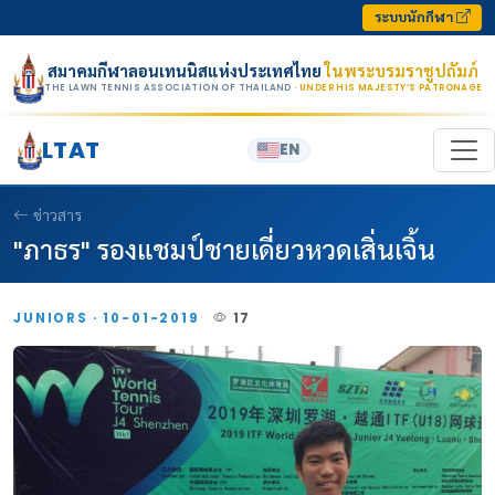
Skip to content
ระบบนักกีฬา
สมาคมกีฬาลอนเทนนิสแห่งประเทศไทย
ในพระบรมราชูปถัมภ์
THE LAWN TENNIS ASSOCIATION OF THAILAND
· UNDER HIS MAJESTY’S PATRONAGE
LTAT
EN
ข่าวสาร
"ภาธร" รองแชมป์ชายเดี่ยวหวดเสิ่นเจิ้น
JUNIORS · 10-01-2019
17