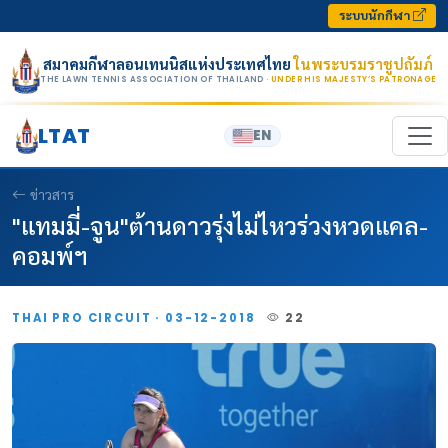
Skip to content
ระบบนักกีฬา
สมาคมกีฬาลอนเทนนิสแห่งประเทศไทย
ในพระบรมราชูปถัมภ์
THE LAWN TENNIS ASSOCIATION OF THAILAND
· UNDER HIS MAJESTY’S PATRONAGE
LTAT
EN
ข่าวสาร
"แทมมี่-จูน"ต้านดาวรุ่งไม่ไหวร่วงหวดแคล-
คอมพ์ฯ
THAI PRO CIRCUIT · 03-12-2018
22