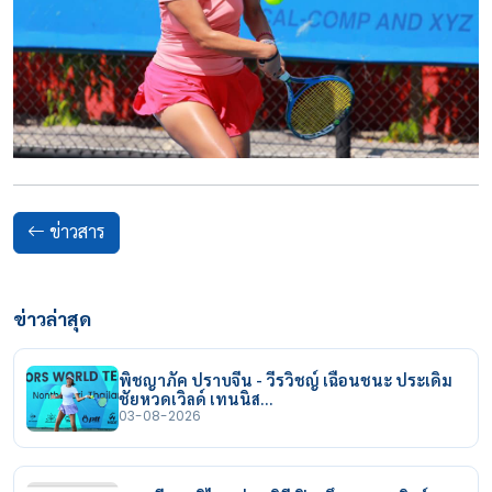
ข่าวสาร
ข่าวล่าสุด
พิชญาภัค ปราบจีน - วีรวิชญ์ เฉือนชนะ ประเดิม
ชัยหวดเวิลด์ เทนนิส…
03-08-2026