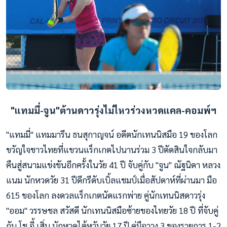
"แทมมี่-จูน"ต้านดาวรุ่งไม่ไหวร่วงหวดแคล-คอมพ์ฯ
"แทมมี่" แทมมารีน ธนสุกาญจน์ อดีตนักเทนนิสมือ 19 ของโลก
ขวัญใจชาวไทยที่แขวนแร็กเกตไปนานร่วม 3 ปีตัดสินใจกลับมา
คืนสู่สนามแข่งขันอีกครั้งในวัย 41 ปี จับคู่กับ "จูน" ณัฐนิดา หลวง
แนม นักหวดวัย 31 ปีดีกรีดับเบิ้ลแชมป์เมื่อสัปดาห์ที่ผ่านมา มือ
615 ของโลก ลงดวลแร็กเกตนัดแรกพ่าย คู่นักเทนนิสดาวรุ่ง
"ออม" วรรษชล สวัสดี นักเทนนิสมือซ้ายของไทยวัย 18 ปี ที่จับคู่
กับ โช อี้ เสิ่น นักหวดไต้หวันวัย 17 ปี คู่มือวาง 3 ของรายการ 1-2