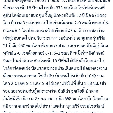
ประเภทหญิงเดี่ยว รอบแรก "ออม" วรรษชล สวัสดี นักเทนนิสมือ
ซ้าย ดาวรุ่งวัย 18 ปีของไทย มือ 873 ของโลก โชว์ฟอร์มหวดที่
ดุดัน ไล่ต้อนเอาชนะ ซุ
น จี้หยู นักหวดจีนวัย 22 ปี มือ 674 ของ
โลก มือวาง 3 ของรายการ ได้อย่างเด็ดขาด 2-0 เซตด้วยสกอร์ 6-
0 และ 6-1 โดยใช้เวลาหวดไปเพียงแค่ 43 นาที วรรษชล ผ่าน
เข้าสู่รอบสองไปพบกับ "มะนาว" ธมจันทร์ มอมขุนทด รุ่นพี่วัย
21 ปี มือ 950 ของโลก ที่รอบแรกสามารถเอาชนะ สิริณัฏฐ์ นิยม
ทรัพย์ 2-0 เซตด้วยสกอร์ 6-1, 6-2 ขณะที่ "แป้งร่ำ" ยิ่งลักษณ์
จิตตะโคตร์ นักเทนนิสไทยวัย 18 ปีที่ยังไม่มีอันดับโลกและได้
ไวล์การ์ดลงแข่ง นัดแรกสามารถประเดิมสนามได้อย่างสวยงาม
ด้วยการหวดเอาชนะ โช อี้ เสิ่น นักหวดไต้หวัน มือ 1049 ของ
โลก 2-0 เซต 6-1 และ 6-4 ใช้เวลาแข่งไปทั้งสิ้น 1.28 ชม. เข้า
รอบสอง รอพบกับผู้ชนะระหว่าง อัลดิล่า ซูตเจียดี้ นักหวด
อินโดนีเซีย มือวาง 2 ของรายการ มือ 658 ของโลก กับ โอลก้า เฮ
ลมี่ จากเดนมาร์กต่อไป ส่วน "แตงโม" บุณยวีร์ ธรรมไชยวัฒน์