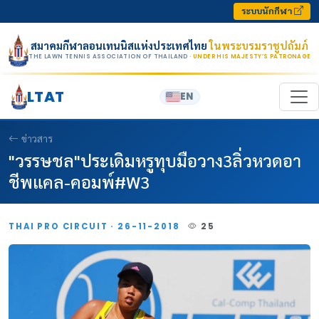
Skip to content
ระบบนักกีฬา
สมาคมกีฬาลอนเทนนิสแห่งประเทศไทย
ในพระบรมราชูปถัมภ์
THE LAWN TENNIS ASSOCIATION OF THAILAND
· UNDER HIS MAJESTY’S PATRONAGE
LTAT
EN
ข่าวสาร
"วรรษชล"ประเดิมหรูทุบมือวาง3ลิ่วหวดอา
ชีพแคล-คอมพ์#W3
THAI PRO CIRCUIT · 26-11-2018
25