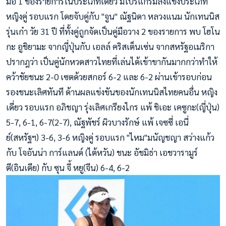
มือ 1 ของรายการในประเภทเดี่ยว มีโปรแกรมลงแข่งประเภท
หญิงคู่ รอบแรก โดยจับคู่กับ "จูน" ณัฐนิดา หลวงแนม นักเทนนิส
รุ่นเก๋า วัย 31 ปี ที่ทั้งคู่ถูกจัดเป็นคู่มือวาง 2 ของรายการ พบ โฮโน
กะ อูชิยามะ จากญี่ปุ่นกับ เอลล์ คริสเต็นเซ่น จากสหรัฐอเมริกา
ปรากฎว่า เป็นคู่นักหวดสาวไทยที่เล่นได้เข้าขากันมากกว่าทำให้
คว้าชัยชนะ 2-0 เซตด้วยสกอร์ 6-2 และ 6-2 ผ่านเข้ารอบก่อน
รองชนะเลิศทันที ด้านผลแข่งขันของนักเทนนิสไทยคนอื่น หญิง
เดี่ยว รอบแรก อภิชญา รุ่งเลิศเกรียงไกร แพ้ ชิเอะ เคซูกะ(ญี่ปุ่น)
5-7, 6-1, 6-7(2-7), ณัฐพัชร์ ผิวบางรักษ์ แพ้ เจซซี่ เอนี่
ย์(สหรัฐฯ) 3-6, 3-6 หญิงคู่ รอบแรก "ไหม"มนัญชญา สว่างแก้ว
กับ โจอันน่า การ์แลนด์ (ไต้หวัน) ชนะ อัชมิธ่า เอชวารามูร์
ตี(อินเดีย) กับ ซุน จี้ หยู(จีน) 6-4, 6-2