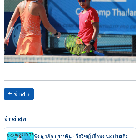
ข่าวสาร
ข่าวล่าสุด
พิชญาภัค ปราบจีน - วีรวิชญ์ เฉือนชนะ ประเดิม