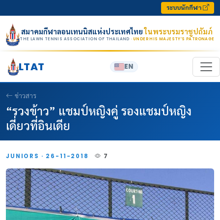
Skip to content
ระบบนักกีฬา
สมาคมกีฬาลอนเทนนิสแห่งประเทศไทย
ในพระบรมราชูปถัมภ์
THE LAWN TENNIS ASSOCIATION OF THAILAND
· UNDER HIS MAJESTY’S PATRONAGE
LTAT
EN
ข่าวสาร
“รวงข้าว” แชมป์หญิงคู่ รองแชมป์หญิง
เดี่ยวที่อินเดีย
JUNIORS · 26-11-2018
7