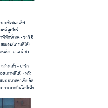
้ารอบชิงชนะเลิศ
ด์ จูเนียร์
าพิทักษ์เทศ - ซากิ อิ
 โซฮยอน(เกาหลีใต้)
คหล่อ - ฮามาริ ซา
สว่างแก้ว - ปาร์ก
ง(เกาหลีใต้) - หวัง
 ชนะ อนาสตาเซีย อัส
รายการจากอินโดนีเซีย