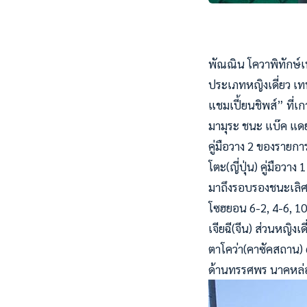
พัณณิน โควาพิทักษ์เท
ประเภทหญิงเดี่ยว เทน
แชมเปี้ยนชิพส์” ที่เก
มามุระ ชนะ แบ๊ค แดยอ
คู่มือวาง 2 ของรายก
โตะ(ญี่ปุ่น) คู่มือวา
มาถึงรอบรองชนะเลิศ 
โซฮยอน 6-2, 4-6, 10
เจียฉี(จีน) ส่วนหญิ
ตาโคว่า(คาซัคสถาน) 
ด้านทรรศพร นาคหล่อ 