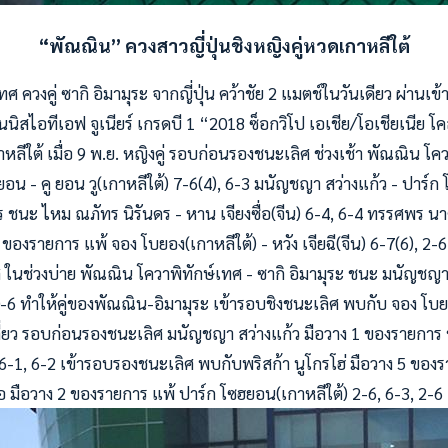
“พัณณิน” ควงสาวญี่ปุ่นชิงหญิงคู่หวดเกาหลีใต้
ศ ควงคู่ ซากิ อิมามุระ จากญี่ปุ่น คว้าชัย 2 แมตช์ในวันเดียว ผ่านเข
นิสไอทีเอฟ จูเนียร์ เกรดบี 1 “2018 ซ็อกวิโป เอเชีย/โอเชียเนีย โคลส
าหลีใต้ เมื่อ 9 พ.ย. หญิงคู่ รอบก่อนรองชนะเลิศ ช่วงเช้า พัณณิน โคว
น - คู ยอน วู(เกาหลีใต้) 7-6(4), 6-3 มนัญชญา สว่างแก้ว - ปาร์ก
าร ชนะ
ไหม ณภัทร นิรันดร - หาน เจียงซื่อ(จีน) 6-4, 6-4 ทรรศพร นา
ง 1 ของรายการ แพ้ จอง โบยอง(เกาหลีใต้) - หวัง เจียฉี(จีน) 6-7(6), 2-6
ในช่วงบ่าย พัณณิน โควาพิทักษ์เทศ - ซากิ อิมามุระ ชนะ มนัญชญา 
-6 ทำให้คู่ของพัณณิน-อิมามุระ เข้ารอบชิงชนะเลิศ พบกับ จอง โบยอ
งเดี่ยว รอบก่อนรองชนะเลิศ มนัญชญา สว่างแก้ว มือวาง 1 ของรายการ
6-1, 6-2 เข้ารอบรองชนะเลิศ พบกับพริสก้า นูโกรโฮ่ มือวาง 5 ของ
มือวาง 2 ของรายการ แพ้ ปาร์ก โซฮยอน(เกาหลีใต้) 2-6, 6-3, 2-6