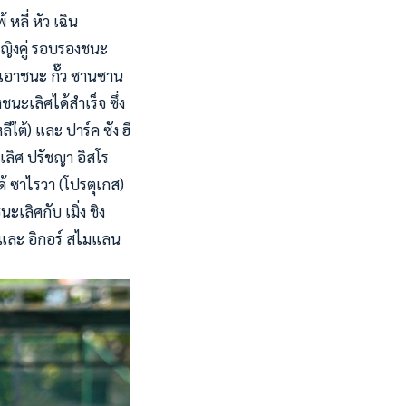
หลี่ หัว เฉิน
 หญิงคู่ รอบรองชนะ
วดเอาชนะ กั๊ว ซานซาน
ชนะเลิศได้สำเร็จ ซึ่ง
ีใต้) และ ปาร์ค ซัง ฮี
ะเลิศ ปรัชญา อิสโร
ด้ ซาไรวา (โปรตุเกส)
ะเลิศกับ เมิ่ง ชิง
 และ อิกอร์ สไมแลน