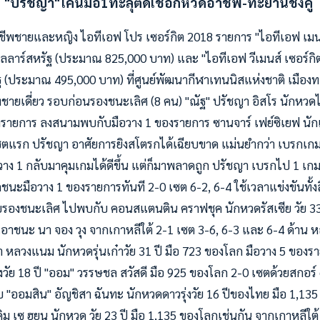
"ปรัชญา"โค่นมือ1ทะลุตัดเชือกหวดอาชีพ-ทะยานชิงคู่
ีพชายและหญิง ไอทีเอฟ โปร เซอร์กิต 2018 รายการ "ไอทีเอฟ เมนส์ 
ลลาร์สหรัฐ (ประมาณ 825,000 บาท) และ "ไอทีเอฟ วีเมนส์ เซอร์กิต"
(ประมาณ 495,000 บาท) ที่ศูนย์พัฒนากีฬาเทนนิสแห่งชาติ เมืองทองธ
ทชายเดี่ยว รอบก่อนรองชนะเลิศ (8 คน) "ณัฐ" ปรัชญา อิสโร นักหวดไ
งรายการ ลงสนา
มพบกับมือวาง 1 ของรายการ ซานจาร์ เฟย์ซิเยฟ นั
เซตแรก ปรัชญา อาศัยการยิงสโตรกได้เฉียบขาด แม่นยำกว่า เบรกเกมค
าง 1 กลับมาคุมเกมได้ดีขึ้น แต่ก็มาพลาดถูก ปรัชญา เบรกไป 1 เกม
ชนะมือวาง 1 ของรายการทันที 2-0 เซต 6-2, 6-4 ใช้เวลาแข่งขันทั้งส
อบรองชนะเลิศ ไปพบกับ คอนสแตนติน คราฟชุค นักหวดรัสเซีย วัย 33
งเอาชนะ นา จอง วุง จากเกาหลีใต้ 2-1 เซต 3-6, 6-3 และ 6-4 ด้าน ห
า หลวงแนม นักหวดรุ่นเก๋าวัย 31 ปี มือ 723 ของโลก มือวาง 5 ของร
องวัย 18 ปี "ออม" วรรษชล สวัสดี มือ 925 ของโลก 2-0 เซตด้วยสกอร์
บ "ออมสิน" อัญชิสา ฉันทะ นักหวดดาวรุ่งวัย 16 ปีของไทย มือ 1,135 
ม เซ ฮยุน นักหวด วัย 23 ปี มือ 1,135 ของโลกเช่นกัน จากเกาหลีใ