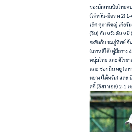
ของนักเทนนิสไทยคนอื่
(ไต้หวัน-มือวาง 2) 1-
เลิศ ศุภาพิชญ์ เกือร
(จีน) กับ หวัง ตัน หน
จะชิงกับ ชมภู่ทิพย์ จ
(เกาหลีใต้) คู่มือวา
หนุ่มไทย และ ฮิโรยาส
และ ซอง มิน คยู (เกาห
หยาง (ไต้หวัน) และ 
สกี้ (อิสราเอล) 2-1 