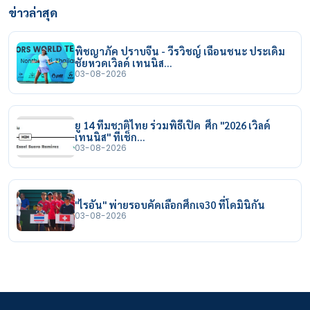
ข่าวล่าสุด
พิชญาภัค ปราบจีน - วีรวิชญ์ เฉือนชนะ ประเดิม
ชัยหวดเวิลด์ เทนนิส…
03-08-2026
ยู 14 ทีมชาติไทย ร่วมพิธีเปิด ศึก "2026 เวิลด์
เทนนิส" ที่เช็ก…
03-08-2026
"ไรอัน" พ่ายรอบคัดเลือกศึกเจ30 ที่โดมินิกัน
03-08-2026