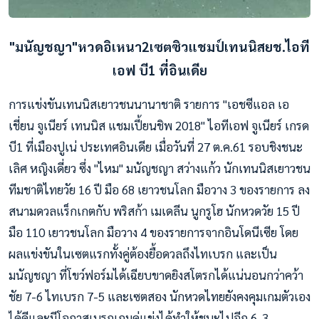
"มนัญชญา"หวดอิเหนา2เซตซิวแชมป์เทนนิสยช.ไอที
เอฟ บี1 ที่อินเดีย
การแข่งขันเทนนิสเยาวชนนานาชาติ รายการ "เอชซีแอล เอ
เชี่ยน จูเนียร์ เทนนิส แชมเปี้ยนชิพ 2018" ไอทีเอฟ จูเนียร์ เกรด
บี1 ที่เมืองปูเน่ ประเทศอินเดีย เมื่อวันที่ 27 ต.ค.61 รอบชิงชนะ
เลิศ หญิงเดี่ยว ซึ่ง "ไหม" มนัญชญา สว่างแก้ว นักเทนนิสเยาวชน
ทีมชาติไทยวัย 16 ปี มือ 68 เยาวชนโลก มือวาง 3 ของรายการ ลง
สนามดวลแร็กเกตกับ พริสก้า เมเดลีน นูกรูโฮ นักหวดวัย 15 ปี
มือ 110 เยาวชนโลก มือวาง 4 ของรายการจากอินโดนีเซีย โดย
ผลแข่
งขันในเซตแรกทั้งคู่ต้องยื้อดวลถึงไทเบรก และเป็น
มนัญชญา ที่โขว์ฟอร์มได้เฉียบขาดยิงสโตรกได้แน่นอนกว่าคว้า
ชัย 7-6 ไทเบรก 7-5 และเซตสอง นักหวดไทยยังคงคุมเกมตัวเอง
ได้ดีและมีโอกาสเบรกเกมคู่แข่งได้ทำให้ชนะไปอีก 6-3