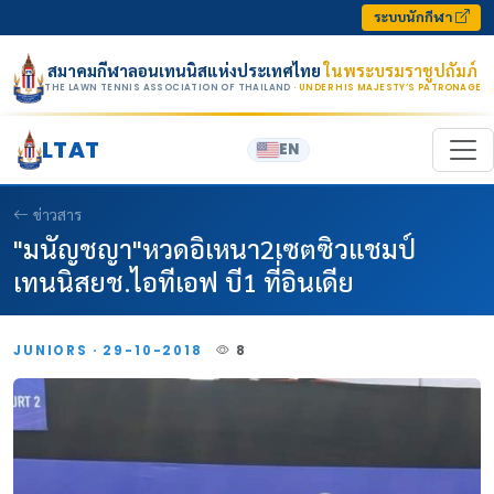
Skip to content
ระบบนักกีฬา
สมาคมกีฬาลอนเทนนิสแห่งประเทศไทย
ในพระบรมราชูปถัมภ์
THE LAWN TENNIS ASSOCIATION OF THAILAND
· UNDER HIS MAJESTY’S PATRONAGE
LTAT
EN
ข่าวสาร
"มนัญชญา"หวดอิเหนา2เซตซิวแชมป์
เทนนิสยช.ไอทีเอฟ บี1 ที่อินเดีย
JUNIORS · 29-10-2018
8