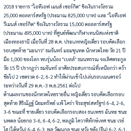
2018 รายการ "ไอทีเอฟ เมนส์ เซอร์กิต" ชิงเงินรางวัลรวม
25,000 ดอลลาร์สหรัฐ (ประมาณ 825,000 บาท) และ "ไอทีเอฟ
วีเมนส์ เซอร์กิต" ชิงเงินรางวัลรวม 15,000 ดอลลาร์สหรัฐ
(ประมาณ 495,000 บาท) ที่ศูนย์พัฒนากีฬาเทนนิสแห่งชาติ
เมืองทองธานี เมื่อวันที่ 28 ต.ค. ประเภทหญิงเดี่ยว รอบคัดเลือก
รอบสุดท้าย "มะนาว" ธมจันทร์ มอมขุนทด นักหวดไทย วัย 21 ปี
มือ 1,000 ของโลก พบรุ่นน้อง "เบลล์"
ธมนพรรณ จงเลิศตระกูล
วัย 15 ปี ปรากฏว่า ธมจันทร์ อาศัยประสบการณ์ที่เหนือกว่า คว้า
ชัยไป 2 เซตรวด 6-2, 6-2 ทำให้ผ่านเข้าไปเล่นรอบเมนดรอว์
ระหว่างวันที่ 29 ต.ค.-3 พ.ย.2561 ต่อไป
ด้านผลงานของนักหวดไทยรายอื่น หญิงเดี่ยว รอบคัดเลือกรอบ
สุดท้าย สิริณัฏฐ์ นิยมทรัพย์ แพ้ ไคร่า จิระสุข(สหรัฐฯ) 6-4, 2-6,
3-6 ขณะที่ ชายเดี่ยว รอบคัดเลือกรอบสอง ธนเพชร ฉันทะ ชนะ
นพดล น้อยกอ 3-6, 6-4, 6-2, พลภูมิ โควาพิทักษ์เทศ ชนะ เรย์
โฮ (ไต้หวัน) 6-4, 6-3, พล วัฒนกูล ชนะ หวัง ชูคัง (จีน) 6-2, 6-1,