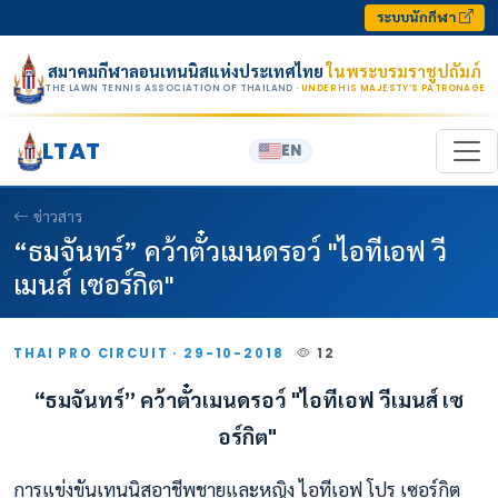
Skip to content
ระบบนักกีฬา
สมาคมกีฬาลอนเทนนิสแห่งประเทศไทย
ในพระบรมราชูปถัมภ์
THE LAWN TENNIS ASSOCIATION OF THAILAND
· UNDER HIS MAJESTY’S PATRONAGE
LTAT
EN
ข่าวสาร
“ธมจันทร์” คว้าตั๋วเมนดรอว์ "ไอทีเอฟ วี
เมนส์ เซอร์กิต"
THAI PRO CIRCUIT · 29-10-2018
12
“ธมจันทร์” คว้าตั๋วเมนดรอว์ "ไอทีเอฟ วีเมนส์ เซ
อร์กิต"
การแข่งขันเทนนิสอาชีพชายและหญิง ไอทีเอฟ โปร เซอร์กิต