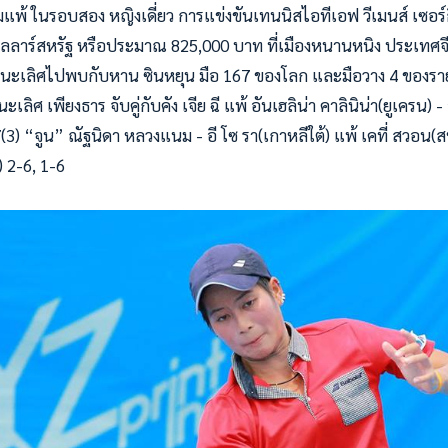
้ ในรอบสอง หญิงเดี่ยว การแข่งขันเทนนิสไอทีเอฟ วีเมนส์ เซอร์ก
ลลาร์สหรัฐ หรือประมาณ 825,000 บาท ที่เมืองหนานหนิง ประเทศจีน 
นะเลิศไปพบกับหาน ซินหยุน มือ 167 ของโลก และมือวาง 4 ของรา
เลิศ เพียงธาร จับคู่กับคั
ง เจีย ฉี แพ้ อันเฮลิน่า คาลินิน่า(ยูเครน) -
(3) “จูน” ณัฐนิดา หลวงแนม - อี โซ รา(เกาหลีใต้) แพ้ เคที่ สวอน
) 2-6, 1-6