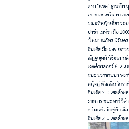
แรก "แซค" ฐานทัพ ส
เอาชนะ เควิน พาเทล 
ขณะที่หญิงเดี่ยว รอ
ปาช่า เมห์รา มือ 10
"ไหม" ณภัทร นิรันดร 
อินเดีย มือ 549 เยา
ณัฎฐญุตม์ นิธิธนนนต์
เซตด้วยสกอร์ 6-2 แล
ชนะ ปราชานนา พราวิน
หญิงคู่ พัณณิน โควาพิท
อินเดีย 2-0 เซตด้วยสก
รายการ ชนะ อาร์ชิต้
สว่างแก้ว จับคู่กับ ฮิ
อินเดีย 2-0 เซตด้วยส