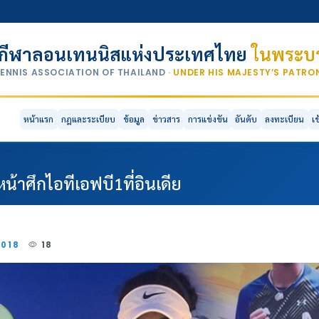
กีฬาลอนเทนนิสแห่งประเทศไทย
ในพระบร
TENNIS ASSOCIATION OF THAILAND
· UNDER HIS MAJESTY’S PATR
หน้าแรก
กฎและระเบียบ
ข้อมูล
ข่าวสาร
การแข่งขัน
อันดับ
ลงทะเบียน
เ
้าศึกไอทีเอฟบี1ที่อินเดีย
2018
18