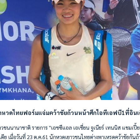
กหวดไทยฟอร์มแจ่มคว้าชัยถ้วนหน้าศึกไอทีเอฟบี1ที่อินเ
วชนนานาชาติ รายการ "เอชซีแอล เอเชี่ยน จูเนียร์ เทนนิส แชมเปี้
อินเดีย เมื่อวันที่ 23 ต.ค.61 นักหวดเยาวชนไทยต่างพาเหรดคว้าชัยกันถ