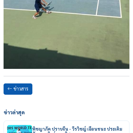
ข่าวสาร
ข่าวล่าสุด
พิชญาภัค ปราบจีน - วีรวิชญ์ เฉือนชนะ ประเดิม