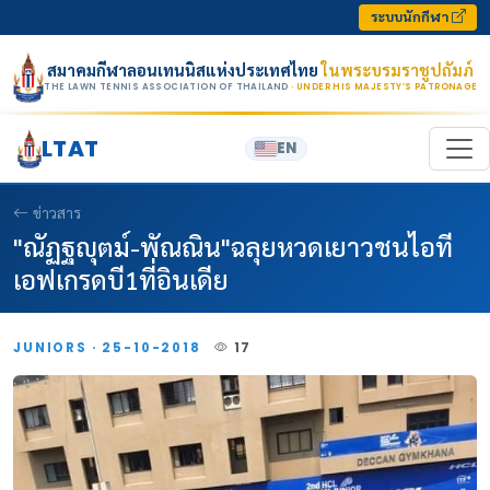
Skip to content
ระบบนักกีฬา
สมาคมกีฬาลอนเทนนิสแห่งประเทศไทย
ในพระบรมราชูปถัมภ์
THE LAWN TENNIS ASSOCIATION OF THAILAND
· UNDER HIS MAJESTY’S PATRONAGE
LTAT
EN
ข่าวสาร
"ณัฏฐญุตม์-พัณณิน"ฉลุยหวดเยาวชนไอที
เอฟเกรดบี1ที่อินเดีย
JUNIORS · 25-10-2018
17