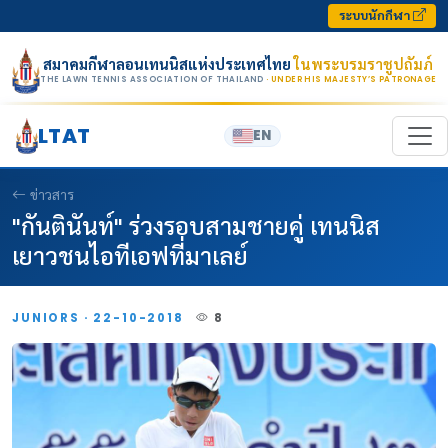
Skip to content
ระบบนักกีฬา
สมาคมกีฬาลอนเทนนิสแห่งประเทศไทย
ในพระบรมราชูปถัมภ์
THE LAWN TENNIS ASSOCIATION OF THAILAND
· UNDER HIS MAJESTY’S PATRONAGE
LTAT
EN
ข่าวสาร
"กันตินันท์" ร่วงรอบสามชายคู่ เทนนิส
เยาวชนไอทีเอฟที่มาเลย์
JUNIORS · 22-10-2018
8