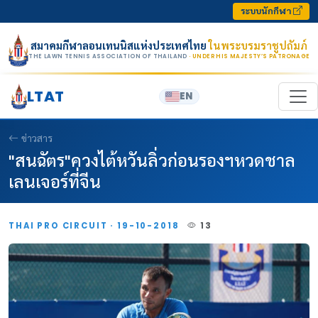
Skip to content
ระบบนักกีฬา
สมาคมกีฬาลอนเทนนิสแห่งประเทศไทย
ในพระบรมราชูปถัมภ์
THE LAWN TENNIS ASSOCIATION OF THAILAND
· UNDER HIS MAJESTY’S PATRONAGE
LTAT
EN
ข่าวสาร
"สนฉัตร"ควงไต้หวันลิ่วก่อนรองฯหวดชาล
เลนเจอร์ที่จีน
THAI PRO CIRCUIT · 19-10-2018
13