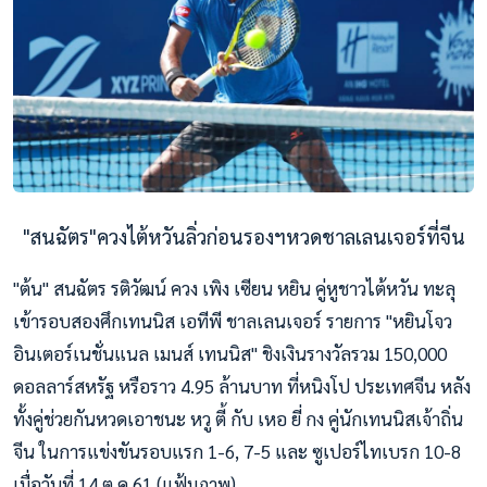
"สนฉัตร"ควงไต้หวันลิ่วก่อนรองฯหวดชาลเลนเจอร์ที่จีน
"ต้น" สนฉัตร รติวัฒน์ ควง เพิง เซียน หยิน คู่หูชาวไต้หวัน ทะลุ
เข้ารอบสองศึกเทนนิส เอทีพี ชาลเลนเจอร์ รายการ "หยินโจว
อินเตอร์เนชั่นแนล เมนส์ เทนนิส" ชิงเงินรางวัลรวม 150,000
ดอลลาร์สหรัฐ หรือราว 4.95 ล้านบาท ที่หนิงโป ประเทศจีน หลัง
ทั้งคู่ช่วยกันหวดเอาชนะ หวู ตี้ กับ เหอ ยี่ กง คู่นักเทนนิสเจ้าถิ่น
จีน ในการแข่งขันรอบแรก 1-6, 7-5 และ ซูเปอร์ไทเบรก 10-8
เมื่อวันที่ 14 ต.ค.61 (แฟ้มภาพ)