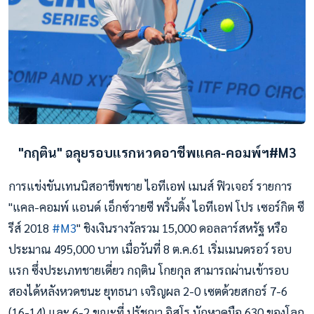
"กฤติน" ฉลุยรอบแรกหวดอาชีพแคล-คอมพ์ฯ#M3
การแข่งขันเทนนิสอาชีพชาย ไอทีเอฟ เมนส์ ฟิวเจอร์ รายการ
"แคล-คอมพ์ แอนด์ เอ็กซ์วายซี พริ้นติ้ง ไอทีเอฟ โปร เซอร์กิต ซี
รีส์ 2018
#
M3
" ชิงเงินรางวัลรวม 15,000 ดอลลาร์สหรัฐ หรือ
ประมาณ 495,000 บาท เมื่อวันที่ 8 ต.ค.61 เริ่มเมนดรอว์ รอบ
แรก ซึ่งประเภทชายเดี่ยว กฤติน โกยกุล สามารถผ่านเข้ารอบ
สองได้หลังหวดชนะ ยุทธนา เจริญผล 2-0 เซตด้วยสกอร์ 7-6
(16-14) และ 6-2 ขณะที่ ปรัชญา อิสโร นักหวดมือ 630 ของโลก