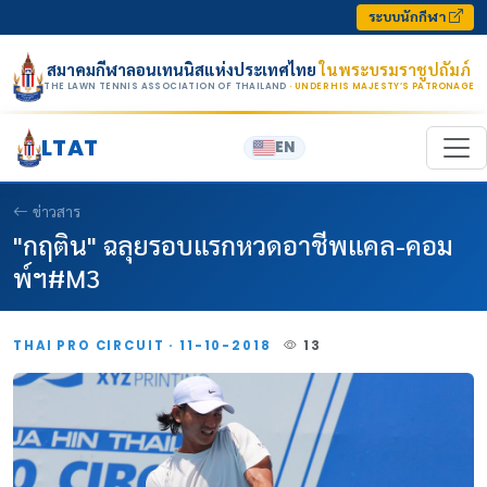
Skip to content
ระบบนักกีฬา
สมาคมกีฬาลอนเทนนิสแห่งประเทศไทย
ในพระบรมราชูปถัมภ์
THE LAWN TENNIS ASSOCIATION OF THAILAND
· UNDER HIS MAJESTY’S PATRONAGE
LTAT
EN
ข่าวสาร
"กฤติน" ฉลุยรอบแรกหวดอาชีพแคล-คอม
พ์ฯ#M3
THAI PRO CIRCUIT · 11-10-2018
13