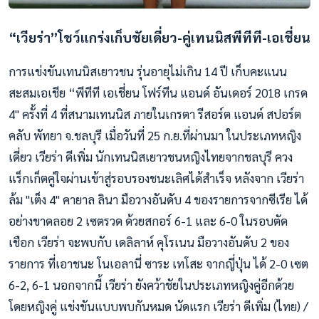
“เวียร่า”โชว์แกร่งเก็บชัยเดี่ยว-คู่เทนนิสพีทีที-เอเชี่ยน
การแข่งขันเทนนิสเยาวชน รุ่นอายุไม่เกิน 14 ปี เก็บคะแนน
สะสมเอเชีย “พีทีที เอเชี่ยน โฟร์ทีน แอนด์ อันเดอร์ 2018 เกรด
4" ครั้งที่ 4 ที่สนามเทนนิส ภายในเกรตา รีสอร์ต แอนด์ สปอร์ต
คลับ พัทยา จ.ชลบุรี เมื่อวันที่ 25 ก.ย.ที่ผ่านมา ในประเภทหญิง
เดี่ยว เวียร่า ดีเพิ่ม นักเทนนิสเยาวชนหญิงไทยจากชลบุรี ควง
แร็กเก็ตคู่ใจผ่านเข้าสู่รอบรองชนะเลิศได้สำเร็จ หลังจาก เวียร่า
ล้ม "เต็ง 4" คายาล ลินา มือวางอันดับ 4 ของรายการจากซีเรีย ได้
อย่างขาดลอย 2 เซตรวด ด้วยสกอร์ 6-1 และ 6-0 ในรอบตัด
เชือก เวียร่า จะพบกับ เดลิลาห์ คุโรเนน มือวางอันดับ 2 ของ
รายการ ที่เอาชนะ โนเอลานี่ ซาระ เทโสะ จากญี่ปุ่น ได้ 2-0 เซต
6-2, 6-1 นอกจากนี้ เวียร่า ยังคว้าชัยในประเภทหญิงคู่อีกด้วย
โดยหญิงคู่ แข่งขันแบบพบกันหมด นัดแรก เวียร่า ดีเพิ่ม (ไทย) /