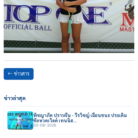
ข่าวสาร
ข่าวล่าสุด
พิชญาภัค ปราบจีน - วีรวิชญ์ เฉือนชนะ ประเดิม
ชัยหวดเวิลด์ เทนนิส…
03-08-2026