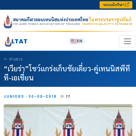
Skip to content
ระบบนักกีฬา
สมาคมกีฬาลอนเทนนิสแห่งประเทศไทย
ในพระบรมราชูปถัมภ์
THE LAWN TENNIS ASSOCIATION OF THAILAND
· UNDER HIS MAJESTY’S PATRONAGE
LTAT
EN
ข่าวสาร
“เวียร่า”โชว์แกร่งเก็บชัยเดี่ยว-คู่เทนนิสพีที
ที-เอเชี่ยน
JUNIORS · 30-09-2018
17