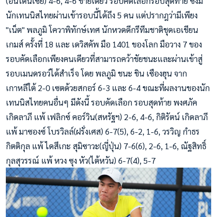
(อินโดนีเซีย) 4-6, 4-6 ชายเดี่ยว รอบคัดเลือกรอบสุดท้าย ซึ่งมี
นักเทนนิสไทยผ่านเข้ารอบนี้ได้ถึง 5 คน แต่ปรากฎว่ามีเพียง
"เน็ต" พลภูมิ โควาพิทักษ์เทศ นักหวดดีกรีทีมชาติชุดเอเชียน
เกมส์ ครั้งที่ 18 และ เดวิสคัพ มือ 1401 ของโลก มือวาง 7 ของ
รอบคัดเลือกเพียงคนเดียวที่สามารถคว้าชัยชนะและผ่านเข้าสู่
รอบเมนดรอว์ได้สำเร็จ โดย พลภูมิ ชนะ ชิน เซืองฮุน จาก
เกาหลีใต้ 2-0 เซตด้วยสกอร์ 6-3 และ 6-4 ขณะที่ผลงานของนัก
เทนนิสไทยคนอื่นๆ มีดังนี้ รอบคัดเลือก รอบสุดท้าย พงศภัค
เกิดลาภี แพ้ เฟลิกซ์ คอร์วิน(สหรัฐฯ) 2-6, 4-6, กิติรัตน์ เกิดลาภี
แพ้ มาซองซ์ โบรวิลล์(ฝรั่งเศส) 6-7(5), 6-2, 1-6, วรวิญ กำธร
กิตติกุล แพ้ ไดสึเกะ สุมิซาวะ(ญี่ปุ่น) 7-6(6), 2-6, 1-6, ณัฐสิทธิ์
กุลสุวรรณ์ แพ้ หวง ซุง หัว(ไต้หวัน) 6-7(4), 5-7