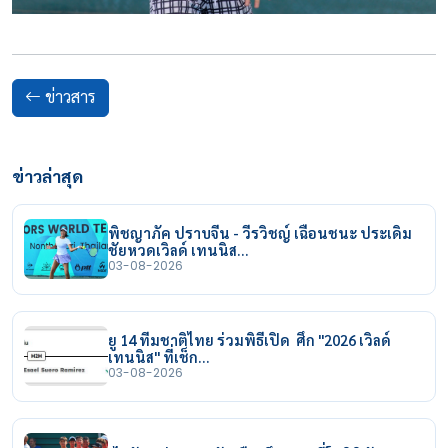
ข่าวสาร
ข่าวล่าสุด
พิชญาภัค ปราบจีน - วีรวิชญ์ เฉือนชนะ ประเดิม
ชัยหวดเวิลด์ เทนนิส…
03-08-2026
ยู 14 ทีมชาติไทย ร่วมพิธีเปิด ศึก "2026 เวิลด์
เทนนิส" ที่เช็ก…
03-08-2026