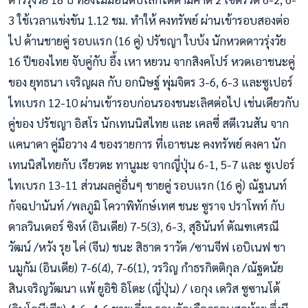
3 ใช้เวลาแข่งขัน 1.12 ชม. ทำให้ คงทรัพย์ ผ่านเข้ารอบสองต่อ
ไป ด้านชายคู่ รอบแรก (16 คู่) ปรัชญา ใบบ้ง นักหวดดาวรุ่งวัย
16 ปีของไทย จับคู่กับ อึ้ง เหา หยวน จากสิงคโปร์ หวดเอาชนะคู่
ของ ยุทธนา เจริญผล กับ อกนิษฐ์ พุ่มจิตร 3-6, 6-3 และซูเปอร์
ไทเบรก 12-10 ผ่านเข้ารอบก่อนรองชนะเลิศต่อไป เช่นเดียวกับ
คู่ของ ปรัชญา อิสโร นักเทนนิสไทย และ เคลซี่ สตีเวนสัน จาก
แคนาดา คู่มือวาง 4 ของรายการ ที่เอาชนะ คงทรัพย์ คงคา นัก
เทนนิสไทยกับ เรียวตะ ทานูมะ จากญี่ปุ่น 6-1, 5-7 และ ซูเปอร์
ไทเบรก 13-11 ส่วนผลคู่อื่นๆ ชายคู่ รอบแรก (16 คู่) ณัฐนนท์
กัจฉปานันท์ /พลภูมิ โควาพิทักษ์เทศ ชนะ ซูราจ ปราโพท์ กับ
ดาลวินเดอร์ ซิงห์ (อินเดีย) 7-5(3), 6-3, สุธินันท์ ตัณฑเศรณี
วัฒน์ /หวัง รุย ไค่ (จีน) ชนะ สิธาต ราวัต /ซานจีฟ เอบิเนฟ ชา
นมูกัม (อินเดีย) 7-6(4), 7-6(1), วรวิญ กำธรกิตติกุล /ณัฐดนัย
สินเจริญวัฒนา แพ้ ยูอิชิ อิโตะ (ญี่ปุ่น) / เอกุง เดวิส ซูซานโต้