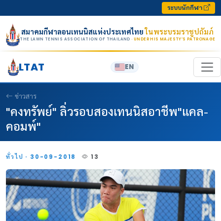
Skip to content
ระบบนักกีฬา
สมาคมกีฬาลอนเทนนิสแห่งประเทศไทย
ในพระบรมราชูปถัมภ์
THE LAWN TENNIS ASSOCIATION OF THAILAND
· UNDER HIS MAJESTY’S PATRONAGE
LTAT
EN
ข่าวสาร
"คงทรัพย์" ลิ่วรอบสองเทนนิสอาชีพ"แคล-
คอมพ์"
ทั่วไป · 30-09-2018
13