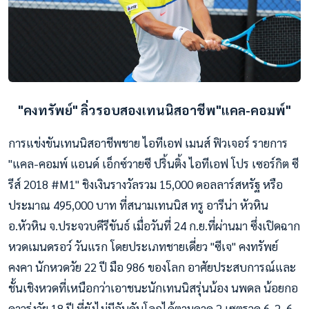
"คงทรัพย์"
ลิ่วรอบสองเทนนิสอาชีพ"แคล-คอมพ์"
การแข่งขันเทนนิสอาชีพชาย ไอทีเอฟ เมนส์ ฟิวเจอร์ รายการ
"แคล-คอมพ์ แอนด์ เอ็กซ์วายซี ปริ้นติ้ง ไอทีเอฟ โปร เซอร์กิต ซี
รีส์ 2018 #M1" ชิงเงินรางวัลรวม 15,000 ดอลลาร์สหรัฐ หรือ
ประมาณ 495,000 บาท ที่สนามเทนนิส ทรู อารีน่า หัวหิน
อ.หัวหิน จ.ประจวบคีรีขันธ์ เมื่อวันที่ 24 ก.ย.ที่ผ่านมา ซึ่งเปิดฉาก
หวดเมนดรอว์ วันแรก โดยประเภทชายเดี่ยว "ซีเจ" คงทรัพย์
คงคา นักหวดวัย 22 ปี มือ 986 ของโลก อาศัยประสบการณ์และ
ชั้นเชิงหวดที่เหนือกว่าเอาชนะนักเทนนิสรุ่นน้อง นพดล น้อยกอ
ดาวรุ่งวัย 18 ปี ที่ยังไม่มีอันดับโลกได้ตามคาด 2 เซตรวด 6-2, 6-