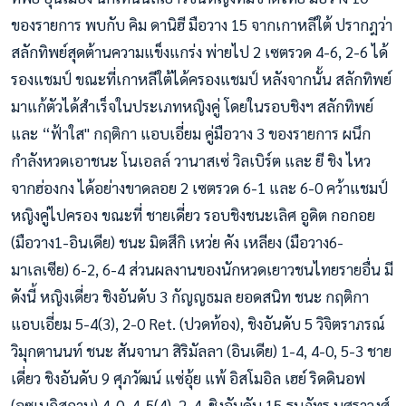
ของรายการ พบกับ คิม ดานิฮี มือวาง 15 จากเกาหลีใต้ ปรากฎว่า
สลักทิพย์สุดต้านความแข็งแกร่ง พ่ายไป 2 เซตรวด 4-6, 2-6 ได้
รองแชมป์ ขณะที่เกาหลีใต้ได้ครองแชมป์ หลังจากนั้น สลักทิพย์
มาแก้ตัวได้สำเร็จในประเภทหญิงคู่ โดยในรอบชิงฯ สลักทิพย์
และ “ฟ้าใส" กฤติกา แอบเอี่ยม คู่มือวาง 3 ของรายการ ผนึก
กำลังหวดเอาชนะ โนเอลล์ วานาสเซ่ วิลเบิร์ต และ ยี ชิง ไหว
จากฮ่องกง ได้อย่างขาดลอย 2 เซตรวด 6-1 และ 6-0 คว้าแชมป์
หญิงคู่ไปครอง ขณะที่ ชายเดี่ยว รอบชิงชนะเลิศ อูดิต กอกอย
(มือวาง1-อินเดีย) ชนะ มิตสึกิ เหว่ย คัง เหลียง (มือวาง6-
มาเลเซีย) 6-2, 6-4 ส่วนผลงานของนักหวดเยาวชนไทยรายอื่น มี
ดังนี้ หญิงเดี่ยว ชิงอันดับ 3 กัญญธมล ยอดสนิท ชนะ กฤติกา
แอบเอี่ยม 5-4(3), 2-0 Ret. (ปวดท้อง), ชิงอันดับ 5 วิจิตราภรณ์
วิมุกตานนท์ ชนะ สันจานา สิริมัลลา (อินเดีย) 1-4, 4-0, 5-3 ชาย
เดี่ยว ชิงอันดับ 9 ศุภวัฒน์ แซ่อุ้ย แพ้ อิสโมอิล เฮย์ ริดดินอฟ
(อุซเบกิสถาน) 4-0, 4-5(4), 2-4, ชิงอันดับ 15 ธนภัทร บุศราวงศ์