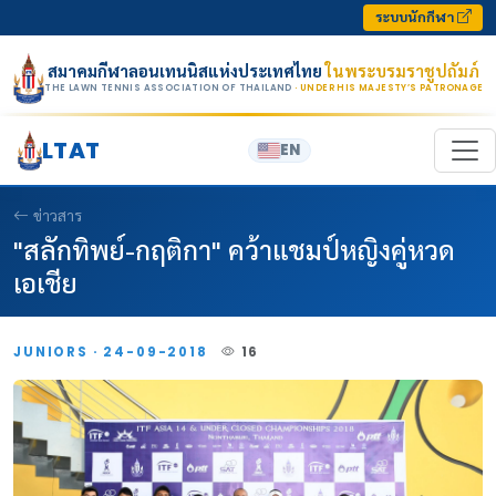
Skip to content
ระบบนักกีฬา
สมาคมกีฬาลอนเทนนิสแห่งประเทศไทย
ในพระบรมราชูปถัมภ์
THE LAWN TENNIS ASSOCIATION OF THAILAND
· UNDER HIS MAJESTY’S PATRONAGE
LTAT
EN
ข่าวสาร
"สลักทิพย์-กฤติกา" คว้าแชมป์หญิงคู่หวด
เอเชีย
JUNIORS · 24-09-2018
16