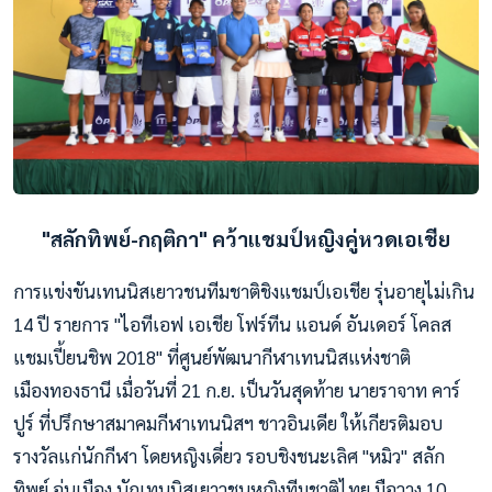
"สลักทิพย์-กฤติกา" คว้าแชมป์หญิงคู่หวดเอเชีย
การแข่งขันเทนนิสเยาวชนทีมชาติชิงแชมป์เอเชีย รุ่นอายุไม่เกิน
14 ปี รายการ "ไอทีเอฟ เอเชีย โฟร์ทีน แอนด์ อันเดอร์ โคลส
แชมเปี้ยนชิพ 2018" ที่ศูนย์พัฒนากีฬาเทนนิสแห่งชาติ
เมืองทองธานี เมื่อวันที่ 21 ก.ย. เป็นวันสุดท้าย นายราจาท คาร์
ปูร์ ที่ปรึกษาสมาคมกีฬาเทนนิสฯ ชาวอินเดีย ให้เกียรติมอบ
รางวัลแก่นักกีฬา โดยหญิงเดี่ยว รอบชิงชนะเลิศ "หมิว" สลัก
ทิพย์ อุ่นเมือง นักเทนนิสเยาวชนหญิงทีมชาติไทย มือวาง 10