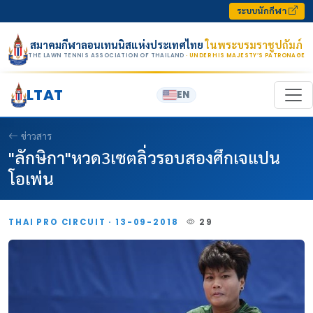
Skip to content
ระบบนักกีฬา
สมาคมกีฬาลอนเทนนิสแห่งประเทศไทย
ในพระบรมราชูปถัมภ์
THE LAWN TENNIS ASSOCIATION OF THAILAND
· UNDER HIS MAJESTY’S PATRONAGE
LTAT
EN
ข่าวสาร
"ลักษิกา"หวด3เซตลิ่วรอบสองศึกเจแปน
โอเพ่น
THAI PRO CIRCUIT · 13-09-2018
29