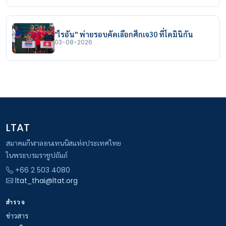
"ไรอัน" พ่ายรอบคัดเลือกศึกเจ30 ที่โดมินิกัน
03-08-2026
LTAT
สมาคมกีฬาลอนเทนนิสแห่งประเทศไทย
ในพระบรมราชูปถัมภ์
+66 2 503 4080
ltat_thai@ltat.org
สำรวจ
ข่าวสาร