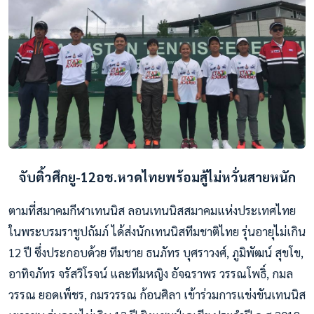
จับติ้วศึกยู-12อช.หวดไทยพร้อมสู้ไม่หวั่นสายหนัก
ตามที่สมาคมกีฬาเทนนิส ลอนเทนนิสสมาคมแห่งประเทศไทย
ในพระบรมราชูปถัมภ์ ได้ส่งนักเทนนิสทีมชาติไทย รุ่นอายุไม่เกิน
12 ปี ซึ่งประกอบด้วย ทีมชาย ธนภัทร บุศราวงศ์, ภูมิพัฒน์ สุขโข,
อาทิจภัทร จรัสวิโรจน์ และทีมหญิง อัจฉราพร วรรณโพธิ์, กมล
วรรณ ยอดเพ็ชร, กมรวรรณ ก้อนศิลา เข้าร่วมการแข่งขันเทนนิส