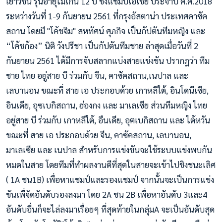
เยาวชน รุ่นอายุไม่เกิน 12 ปี ชิงแชมป์เอเชีย ประจำปี ค.ศ.2018
ระหว่างวันที่ 1-9 กันยายน 2561 ที่กรุงอัสตาน่า ประเทศคาซัค
สถาน โดยมี "โค้ชจิ
ม" สหทัศน์ ศุภกิจ เป็นกัปตันทีมหญิง และ
“โค้ชก้อง” นิติ วังปรีชา เป็นกัปตันทีมชาย ล่าสุดเมื่อวันที่ 2
กันยายน 2561 ได้มีการจับสลากแบ่งสายแข่งขัน ปรากฎว่า ทีม
ชาย ไทย อยู่สาย บี ร่วมกับ จีน, คาซัคสถาน,เนปาล และ
เลบานอน ขณะที่ สาย เอ ประกอบด้วย เกาหลีใต้, อินโดนีเซีย,
อินเดีย, อุซเบกิสถาน, ฮ่องกง และ มาเลเซีย ส่วนทีมหญิง ไทย
อยู่สาย บี ร่วมกับ เกาหลีใต้, อืนเดีย, อุฅเบกิสถาน และ ไต้หวัน
ขณะที่ สาย เอ ประกอบด้วย จีน, คาซัคสถาน, เลบานอน,
มาเลเซีย และ เนปาล สำหรับการแข่งขันจะใช้ระบบแข่งพบกัน
หมดในสาย โดยทีมที่ทำผลงานดีที่สุดในสายจะเข้าไปชิงชนะเลิศ
( 1A ชน1B​) เพื่อหาแชมป์​และรองแชมป์​ จากนั้นจะเป็นการแข่ง
ขันเพื่จัดอันดับรองลงมา โดย 2A ชน​ 2B เพื่อหาอันดับ 3และ4
อันดับอื่นก็จะไล่ลงมาเรื่อยๆ​ ที่สุดท้ายในกลุ่ม​A​ จะเป็นอันดับสุด​