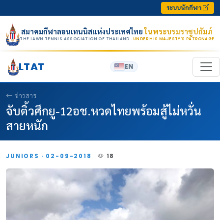
Skip to content
ระบบนักกีฬา
สมาคมกีฬาลอนเทนนิสแห่งประเทศไทย
ในพระบรมราชูปถัมภ์
THE LAWN TENNIS ASSOCIATION OF THAILAND
· UNDER HIS MAJESTY’S PATRONAGE
LTAT
EN
ข่าวสาร
จับติ้วศึกยู-12อช.หวดไทยพร้อมสู้ไม่หวั่น
สายหนัก
JUNIORS · 02-09-2018
18