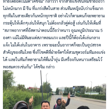
ท้า​ยโดยอัตโนมัติ​ "โค้ชจิม" กล่าวว่า จากสายแข่งขันทีมชายถือว่า
ไม่หนักมาก มี จีน ที่แกร่งสึดในสาย ส่วนทีมหญิงนับว่าแข็งมาก
ทุกทีมในสายเดียวกันหนักทุกชาติ อย่างไรก็ตามตนก็จะพยายาม
กระตุ้นให้เด็กๆเล่นให้สนุก ไม่ต้องกลัวคู่ต่อสู้ เล่นกันให้เต็มที่
"สภาพอากาศที่อัสตาน่าตอนนี้ถือว่าหนาว อุณหภูมิประมาณ 5
องศา แม้ไม่มีหิมะแต่สภาพลมแรง และปีนี้ก็ต้องได้เล่นกลาง
แจ้ง ไม่ได้เล่นในอาคาร เพราะฉะนั้นอากาศก็จะเป็นอุปสรรค
สำคัญของทีมไทย ซึ่งก็โชคดีที่ฝ่ายจัดฯให้สวมชุดวอร์มทีมลงแข่ง
ได้ และในทีมก็พยายามให้ดื่มน้ำอุ่น มีเครื่องกันหนาวเตรียมไว้
พอสมควรเช่นกัน" โค้ชจิม กล่าว