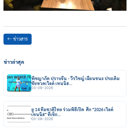
ข่าวสาร
ข่าวล่าสุด
พิชญาภัค ปราบจีน - วีรวิชญ์ เฉือนชนะ ประเดิม
ชัยหวดเวิลด์ เทนนิส…
03-08-2026
ยู 14 ทีมชาติไทย ร่วมพิธีเปิด ศึก "2026 เวิลด์
เทนนิส" ที่เช็ก…
03-08-2026