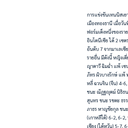
การแข่งขันเทนนิสเยา
เมืองทองธานี เมื่อว
ฟอร์มเต็งหนึ่งของรา
อินโดนีเซีย ได้ 2 เซ
อันดับ 7 จากมาเลเซี
รายอื่น มีดังนี้ หญิง
ญาตาวี ฉิมฉ่ำ แพ้ เซน
ภัทร ผิวบางรักษ์ แพ้
หลี่ ฉวนจิน (จีน) 4-6
ชนะ ณัฎฐญุตม์ นิธิธน
สุนทร ชนะ รชตะ ธรรมเ
ภาธร หาญชัยกุล ชนะ ม
(เกาหลีใต้) 6-2, 6-2
เซียง (ไต้หวัน) 5-7, 