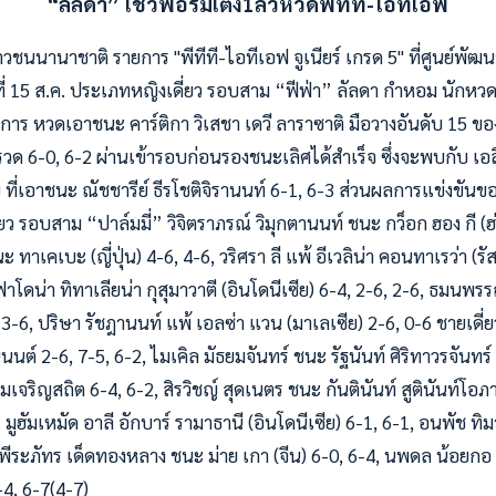
“ลัลดา” โชว์ฟอร์มเต็ง1ลิ่วหวดพีทีที-ไอทีเอฟ
วชนนานาชาติ รายการ "พีทีที-ไอทีเอฟ จูเนียร์ เกรด 5" ที่ศูนย์พัฒ
ันที่ 15 ส.ค. ประเภทหญิงเดี่ยว รอบสาม “ฟีฟ่า” ลัลดา กำหอม นักห
ยการ หวดเอาชนะ คาร์ติกา วิเสชา เดวี ลาราซาติ มือวางอันดับ 15 
ตรวด 6-0, 6-2 ผ่านเข้ารอบก่อนรองชนะเลิศได้สำเร็จ ซึ่งจะพบกับ เอล
ย ที่เอาชนะ ณัชชารีย์ ธีรโชติจิรานนท์ 6-1, 6-3 ส่วนผลการแข่งข
เดี่ยว รอบสาม “ปาล์มมี่” วิจิตราภรณ์ วิมุกตานนท์ ชนะ กว็อก ฮอง กี (ฮ
ะ ทาเคเบะ (ญี่ปุ่น) 4-6, 4-6, วริศรา ลี แพ้ อีเวลิน่า คอนทาเรว่า (รัส
 ฟาโดน่า ทิทาเลียน่า กุสุมาวาตี (อินโดนีเซีย) 6-4, 2-6, 2-6, ธมนพ
, 3-6, ปริษา รัชฎานนท์ แพ้ เอลซ่า แวน (มาเลเซีย) 2-6, 0-6 ชายเดี่ย
นนต์ 2-6, 7-5, 6-2, ไมเคิล มัธยมจันทร์ ชนะ รัฐนันท์ ศิริทาวรจันทร
จริญสถิต 6-4, 6-2, สิรวิชญ์ สุดเนตร ชนะ กันตินันท์ สูตินันท์โอภา
ูฮัมเหมัด อาลี อักบาร์ รามาธานี (อินโดนีเซีย) 6-1, 6-1, อนพัช ทิม
, พีระภัทร เด็ดทองหลาง ชนะ ม่าย เกา (จีน) 6-0, 6-4, นพดล น้อยกอ 
6-4, 6-7(4-7)