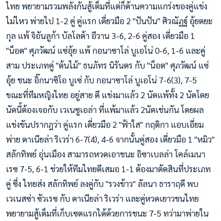
ไทย พยายามรวมพลังกันสู้เต็มที่แต่ก็ต้านความแกร่งของคู่แข่ง
ไม่ไหว พ่ายไป 1-2 คู่ คู่แรก เดี่ยวมือ 2 "ปันปัน" ศิวณัฏฐ์ อุ้ยตยะ
กุล แพ้ จิอันลูก้า บัลโลต้า อีวาน 3-6, 2-6 คู่สอง เดี่ยวมือ 1
"น็อต" ศุภวัฒน์ แซ่อุ้ย แพ้ กอนาซาโล่ บูเอโน่ 0-6, 1-6 และคู่
สาม ประเภทคู่ "ต้นไม้" ธนภัทร นิรันดร กับ "น็อต" ศุภวัฒน์ แซ่
อุ้ย ชนะ อิ๊กนาซิโอ บูเซ่ กับ กอนาซาโล่ บูเอโน่ 7-6(3), 7-5
ขณะที่ทีมหญิงไทย อยู่สาย ดี แข่งมาแล้ว 2 นัดแพ้ทั้ง 2 นัดโดย
นัดนี้ต้องเจอกับ เวเนซูเอล่า ที่แพ้มาแล้ว 2นัดเช่นกัน โดยผล
แข่งขันปรากฎว่า คู่แรก เดี่ยวมือ 2 "ฟ้าใส" กฤติกา แอบเอี่ยม
พ่าย ดาเนียล่า ริเวร่า 6-7(4), 4-6 จากนั้นคู่สอง เดี่ยวมือ 1 "หมิว"
สลักทิพย์ อุ่นเมือง สามารถหวดเอาชนะ อิซาเบลล่า โคล์เมนา
เรซ 7-5, 6-1 ช่วยให้ทีมไทยตีเสมอ 1-1 ต้องมาตัดสินที่ประเภท
คู่ ซึ่ง ไทยส่ง สลักทิพย์ ลงคู่กับ "รวงข้าว" ลัลนา ธาราฤดี พบ
เวเนสซ่า ซัวเรซ กับ ดาเนียล่า ริเวร่า และคู่หวดเยาวชนไทย
พยายามสู้เต็มที่เก็บเซตแรกได้ด้วยการชนะ 7-5 ทว่ามาพ่ายใน