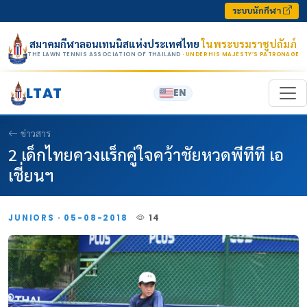
Skip to content
ระบบนักกีฬา
สมาคมกีฬาลอนเทนนิสแห่งประเทศไทย
ในพระบรมราชูปถัมภ์
THE LAWN TENNIS ASSOCIATION OF THAILAND
· UNDER HIS MAJESTY’S PATRONAGE
LTAT
EN
ข่าวสาร
2 เด็กไทยควงแร็กคู่ใจคว้าชัยหวดพีทีที เอ
เชี่ยนฯ
JUNIORS · 05-08-2018
14