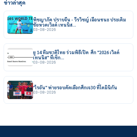
ข่าวล่าสุด
พิชญาภัค ปราบจีน - วีรวิชญ์ เฉือนชนะ ประเดิม
ชัยหวดเวิลด์ เทนนิส…
03-08-2026
ยู 14 ทีมชาติไทย ร่วมพิธีเปิด ศึก "2026 เวิลด์
เทนนิส" ที่เช็ก…
03-08-2026
"ไรอัน" พ่ายรอบคัดเลือกศึกเจ30 ที่โดมินิกัน
03-08-2026