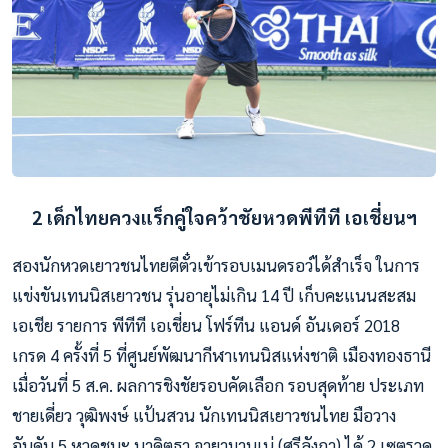
2 เด็กไทยควงแร็กคู่ใจคว้าชัยหวดพีทีที เอเชี่ยนฯ
สองนักหวดเยาวชนไทยตีตั๋วเข้ารอบเมนดรอว์ได้สำเร็จ ในการ
แข่งขันเทนนิสเยาวชน รุ่นอายุไม่เกิน 14 ปี เก็บคะแนนสะสม
เอเชีย รายการ พีทีที เอเชี่ยน โฟร์ทีน แอนด์ อันเดอร์ 2018
เกรด 4 ครั้งที่ 5 ที่ศูนย์พัฒนากีฬาเทนนิสแห่งชาติ เมืองทองธานี
เมื่อวันที่ 5 ส.ค. ผลการชิงชัยรอบคัดเลือก รอบสุดท้าย ประเภท
ชายเดี่ยว วุฒิพงษ์ แป้นสวน นักเทนนิสเยาวชนไทย มือวาง
อันดับ 5 หวดชนะ นาดิตธา จายามานเน่ (ศรีลังกา) ได้ 2 เซตรวด