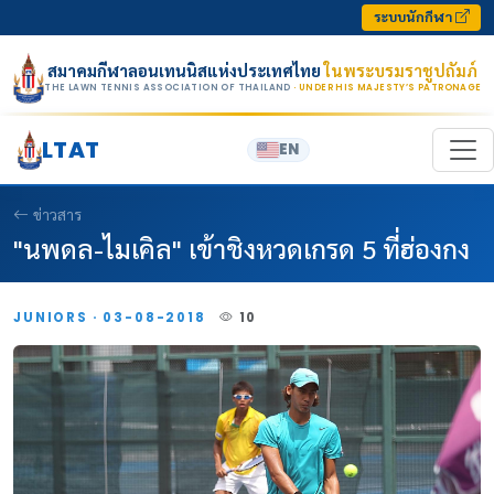
Skip to content
ระบบนักกีฬา
สมาคมกีฬาลอนเทนนิสแห่งประเทศไทย
ในพระบรมราชูปถัมภ์
THE LAWN TENNIS ASSOCIATION OF THAILAND
· UNDER HIS MAJESTY’S PATRONAGE
LTAT
EN
ข่าวสาร
"นพดล-ไมเคิล" เข้าชิงหวดเกรด 5 ที่ฮ่องกง
JUNIORS · 03-08-2018
10